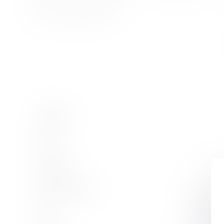
Contacter maître JUREK
Vous êtes ici :
Société
Nom
Prénom
Adresse e-mail
Tél