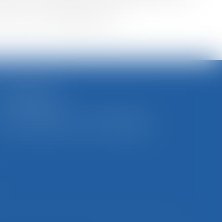
ce Edmond Henry, 88000 ÉPINAL
SELARL BGBJ
CABINET PRINCIPAL
11 Place Edmond Henry - 88000 ÉPINAL
Tél : 03 29 82 29 04 - Fax : 03 29 64 06 84