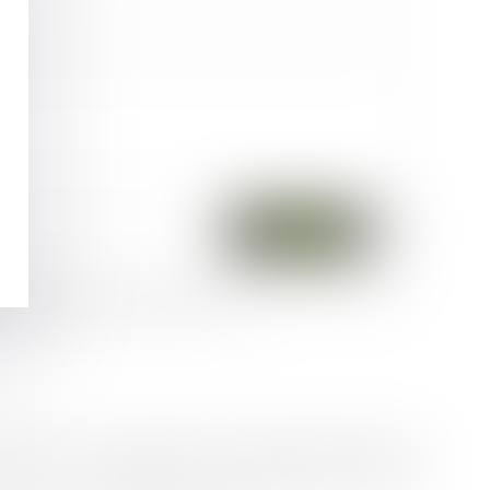
 par BGBJ BEGEL - GUIDOT - BERNARD - JUREK et l'hébergeur du présent
DOT - BERNARD - JUREK qui peut en découler.
 libertés, et au règlement européen 2016/679, dit
ation, de suppression des informations qui vous