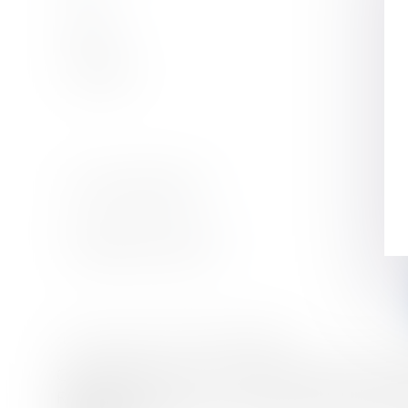
Objet
Message
Code de vérification
Utilisation des données
* Les champs suivis d'un astérisque sont obligatoires.
Conformément à la loi n°78-17 du 6 janvier 1978 
Règlement Général sur la Protection des Donnée