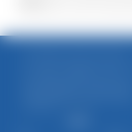
concernent.
Vous pouvez exercer vos droits en vous adressa
LOI INTÉGRALE CONTRE LES VIOLENCES SEXISTES ET SEXUELLES : LE CESE POSE LES CONDITIONS DE RÉUSSITE DE LA FUTURE LOI
Saisi par la Présidente de l'Assemblée nationale
le Conseil économique, social e
environnemental (CESE) a adopté ce jour so
avis sur la proposition de loi visant à lutter d
manière intégrale contre les violences sexiste
et sexuelles commises à l'encontre des femme
et des enfants...
Lire la suite
Accueil
Le cabinet