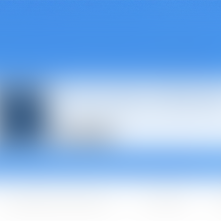
Avocats à Épina
Les domaines d'intervention
Les + BGBJ
A