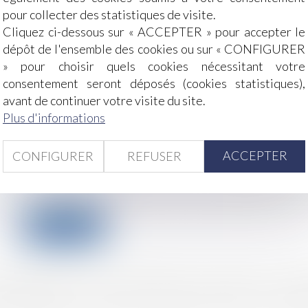
pour collecter des statistiques de visite.
Cliquez ci-dessous sur « ACCEPTER » pour accepter le
dépôt de l'ensemble des cookies ou sur « CONFIGURER
» pour choisir quels cookies nécessitant votre
consentement seront déposés (cookies statistiques),
avant de continuer votre visite du site.
Plus d'informations
ACCEPTER
CONFIGURER
REFUSER
J'accepte que les informations saisies soient traitées informatiquement
site dans le cadre de ma demande et de la relation avec BGBJ BEGEL - GUI
ENVOYER
modifiée relative à l'informatique, aux fichiers et aux
s (RGPD), vous disposez d'un droit d'accès, de rectific