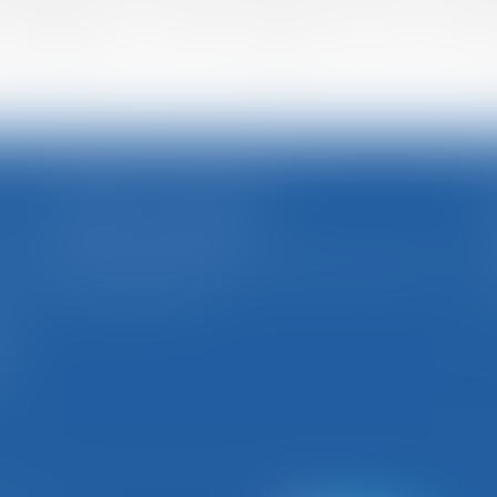
nt à : BGBJ BEGEL - GUIDOT - BERNARD - JUREK , 11 Pla
CABINET SECONDAIRE
(uniquement sur rendez-vous)
,
49, rue Thiers - 88100 SAINT-DIÉ DES VOSGES
t
Tél : 03 29 56 15 98
n
e
s
s