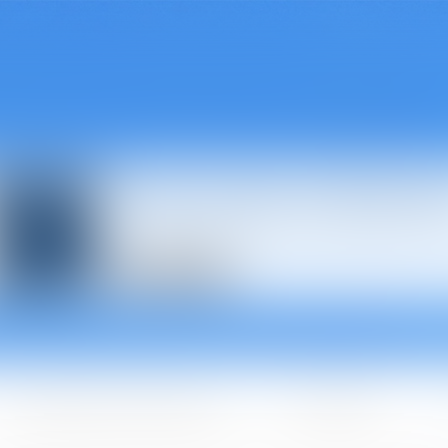
Avocats à Épina
Les domaines d'intervention
Les + BGBJ
A