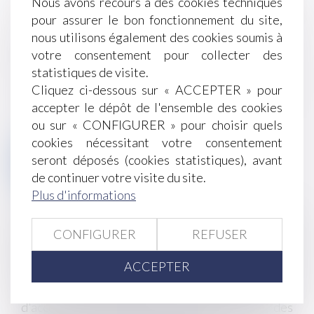
Nous avons recours à des cookies techniques
pour assurer le bon fonctionnement du site,
nous utilisons également des cookies soumis à
Utilisation des données
votre consentement pour collecter des
J'accepte que les informations saisies soient traitées
statistiques de visite.
informatiquement par BGBJ BEGEL - GUIDOT - BERNARD -
Cliquez ci-dessous sur « ACCEPTER » pour
JUREK et l'hébergeur du présent site dans le cadre de ma
demande et de la relation avec BGBJ BEGEL - GUIDOT -
accepter le dépôt de l'ensemble des cookies
BERNARD - JUREK qui peut en découler.
ou sur « CONFIGURER » pour choisir quels
cookies nécessitant votre consentement
seront déposés (cookies statistiques), avant
ENVOYER
de continuer votre visite du site.
Plus d'informations
* Les champs suivis d'un astérisque sont obligatoires.
Conformément à la loi n°78-17 du 6 janvier 1978
CONFIGURER
REFUSER
modifiée relative à l'informatique, aux fichiers et
aux libertés, et au règlement européen 2016/679,
ACCEPTER
dit Règlement Général sur la Protection des
Données (RGPD), vous disposez d'un droit
d'accès, de rectification, de suppression des