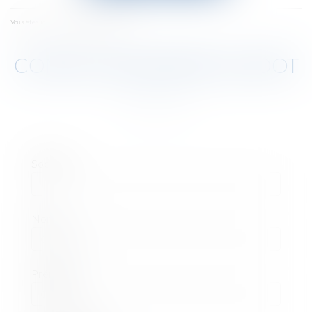
menu
Contacter maître GUIDOT
Vous êtes ici :
CONTACTER MAÎTRE GUIDOT
Société
Nom
Prénom