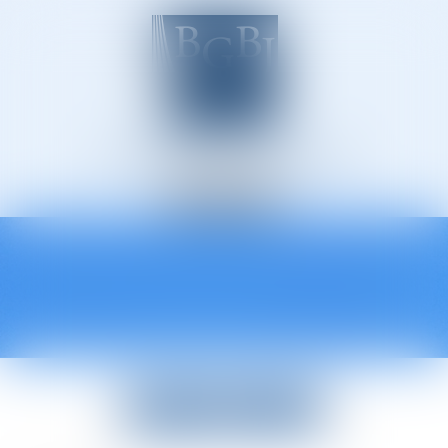
Avocats à Épinal
Ouvrir
le