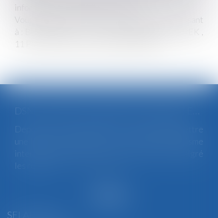
informations qui vous concernent.
Vous pouvez exercer vos droits en vous adressant
à : BGBJ BEGEL - GUIDOT - BERNARD - JUREK ,
11 Place Edmond Henry, 88000 ÉPINAL
DSN : UNE RÉGULARISATION POSSIBLE EN CAS D’ANOMALIES PERSISTANTES
Depuis le mois de juillet, l’Urssaf peut émettre
une DSN de substitution. Ce nouveau mécanisme
intervient lorsqu’une anomalies persiste malgré
les relances...
Lire la suite
SELARL BGBJ