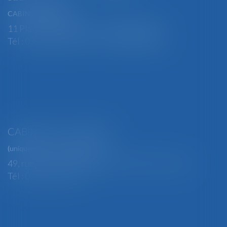
CABINET PRINCIPAL
11 Place Edmond Henry - 88000 ÉPINAL
Tél : 03 29 82 29 04 - Fax : 03 29 64 06 84
CABINET SECONDAIRE
(uniquement sur rendez-vous)
49, rue Thiers - 88100 SAINT-DIÉ DES VOSGES
Tél : 03 29 56 15 98