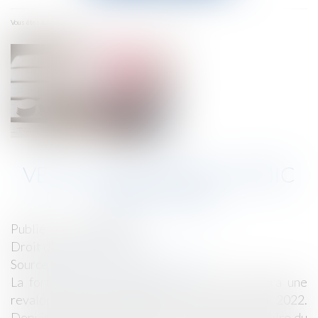
menu
Accueil
Vers une hausse du Smic début mai
Vous êtes ici :
VERS UNE HAUSSE DU SMIC
DÉBUT MAI
Publié le :
12/04/2022
Droit du travail - Salariés
Source :
cabinet-rs.expert-infos.com
La forte inflation des derniers mois entraînera une
revalorisation automatique du Smic le 1er mai 2022.
Depuis le 1er janvier 2022, le montant brut horaire du