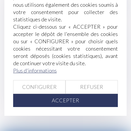
nous utilisons également des cookies soumis à
mobilité, la DFS, les frais de transport et les
votre consentement pour collecter des
tests Covid
statistiques de visite.
Concubinage
Cliquez ci-dessous sur « ACCEPTER » pour
Vers une hausse du Smic début mai
accepter le dépôt de l'ensemble des cookies
Un PSE peut suivre une rupture conventionnelle
ou sur « CONFIGURER » pour choisir quels
collective
cookies nécessitant votre consentement
Actes de commerce et protection du
seront déposés (cookies statistiques), avant
consommateur : appréciation souveraine
de continuer votre visite du site.
Évaluation de la prestation compensatoire :
Plus d'informations
l’exclusion de la vocation successorale ne pose
pas question
CONFIGURER
REFUSER
<<
<
...
130
131
132
133
134
135
ACCEPTER
136
...
>
>>