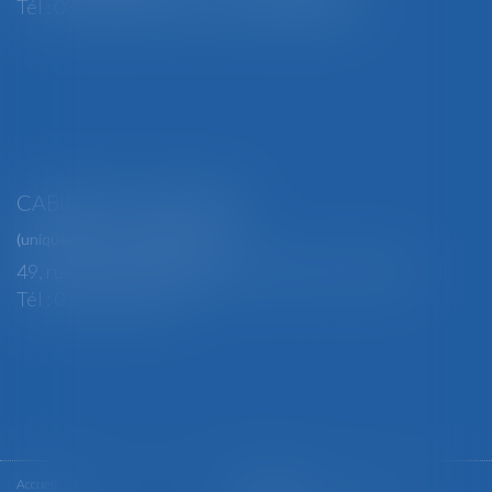
Tél : 03 29 82 29 04 - Fax : 03 29 64 06 84
CABINET SECONDAIRE
(uniquement sur rendez-vous)
49, rue Thiers - 88100 SAINT-DIÉ DES VOSGES
Tél : 03 29 56 15 98
Accueil
Le cabinet