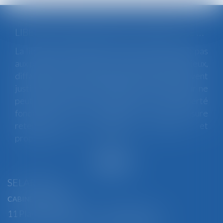
LIBERTÉ D'EXPRESSION DU SALARIÉ : LE LICENCIEMENT DISCIPLINAIRE DOIT ÊTRE NÉCESSAIRE ET PROPORTIONNÉ AU REGARD DES PROPOS TENUS ET DE LEUR CONTEXTE
La liberté d'expression du salarié ne disparaît pas
aux portes de l'entreprise. Si des propos injurieux,
diffamatoires ou manifestement excessifs peuvent
justifier une sanction disciplinaire, l'employeur ne
peut toutefois porter atteinte à cette liberté
fondamentale sans démontrer que la mesure
retenue est nécessaire, adaptée et
proportionnée...
Lire la suite
SELARL BGBJ
CABINET PRINCIPAL
11 Place Edmond Henry - 88000 ÉPINAL