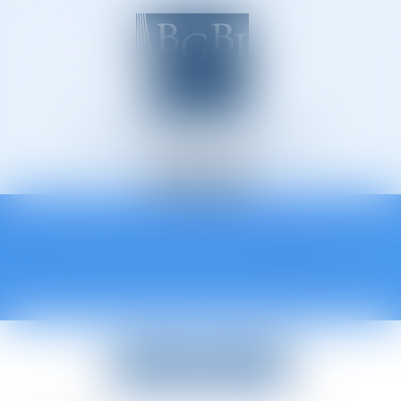
Avocats à Épinal
Ouvrir
le