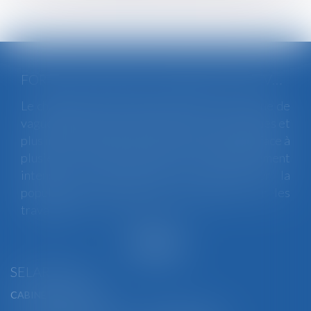
FORTES CHALEURS : MESURES DE PRÉVENTION ET ACTIONS DE L'INSPECTION DU TRAVAIL
Le changement climatique entraine la survenue de
vagues de chaleur plus fréquentes, plus longues et
plus intenses. Depuis la fin mai, la France fait face à
plusieurs épisodes caniculaires particulièrement
intenses, qui constituent un risque pour la
population générale, mais également pour les
travailleurs...
Lire la suite
SELARL BGBJ
CABINET PRINCIPAL