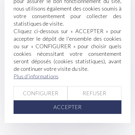
pour assurer le bon fonctionnement du site,
La fouille des effets d'un salarié est strictement
nous utilisons également des cookies soumis à
encadrée
votre consentement pour collecter des
Système de géolocalisation au travail, précision
statistiques de visite.
jurisprudentielle sur sa licéité
Cliquez ci-dessous sur « ACCEPTER » pour
Les bénéficiaires effectifs des sociétés bientôt
accepter le dépôt de l'ensemble des cookies
connus de tous
ou sur « CONFIGURER » pour choisir quels
Rupture conventionnelle collective (RCC) : un
cookies nécessitant votre consentement
nouvel outil de départs volontaires
seront déposés (cookies statistiques), avant
Tout savoir sur la Sécurité sociale des
de continuer votre visite du site.
indépendants | Le portail des ministères
Plus d'informations
économiques et financiers
Épargne : quel est le meilleur placement pour un
CONFIGURER
REFUSER
bébé ? | Le Revenu
ACCEPTER
<<
<
...
223
224
225
226
227
228
229
...
>
>>