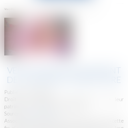
menu
Accueil
Vers un assouplissement de la réserve héréditaire
Vous êtes ici :
VERS UN ASSOUPLISSEMENT
DE LA RÉSERVE HÉRÉDITAIRE
Publié le :
30/01/2019
Droit de la famille, des personnes et de leur
patrimoine
/
Patrimoine et succession
Source :
www.lesechos.fr
Associations et fondations font la grise mine en cette
fin d'année 2018 qui s'annonce mauvaise pour leur