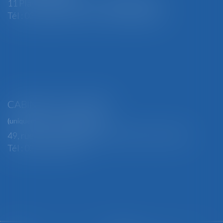
11 Place Edmond Henry - 88000 ÉPINAL
Tél : 03 29 82 29 04 - Fax : 03 29 64 06 84
CABINET SECONDAIRE
(uniquement sur rendez-vous)
49, rue Thiers - 88100 SAINT-DIÉ DES VOSGES
Tél : 03 29 56 15 98