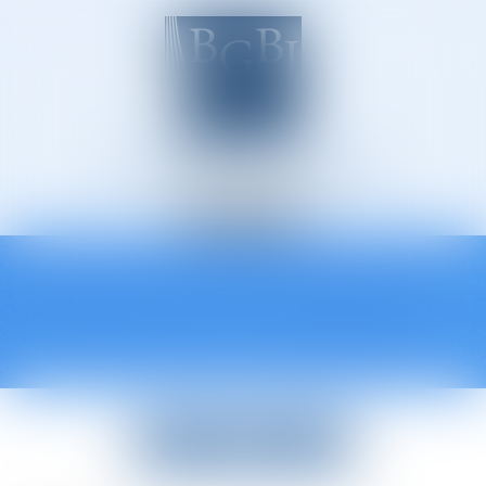
Avocats à Épinal
Ouvrir
le