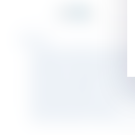
Historique
Puis-je avancer la date de fin d'un CDD par la
Les éléments essentiels du contrat de franch
Simplification du droit de la famille : le décret
Droit du travail : Harcelement moral et prise 
Ventes judiciaires à EPINAL - Maison - Com
Ventes judiciaires à EPINAL - Terrain bât
Ventes judiciaires à EPINAL - Maison - C
Ventes judiciaires à EPINAL - Maison - Com
Divorce et prestation compensatoire
Interdiction de vapoter sur le lieu de travail 
<<