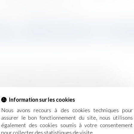
neuves - Commune de PROVENCHERES SUR FAVE - Le 4 mars 2016
INAL - TERRAIN BÂTI DE DEUX 
VENCHERES SUR FAVE - LE 4 MA
Grande Instance d’EPINAL du 4 mars 2016 à 9 h 00.
ans aménagement intérieur) d’une superficie de 21 a 83 ca
Information sur les cookies
 des enchères, contactez-nous !
Nous avons recours à des cookies techniques pour
assurer le bon fonctionnement du site, nous utilisons
également des cookies soumis à votre consentement
pour collecter des statistiques de visite.