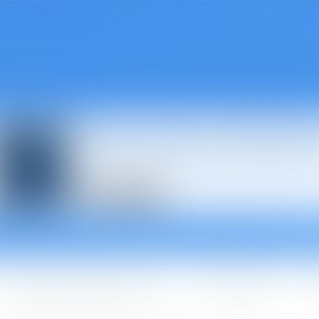
Avocats à Épina
Les domaines d'intervention
Les + BGBJ
A