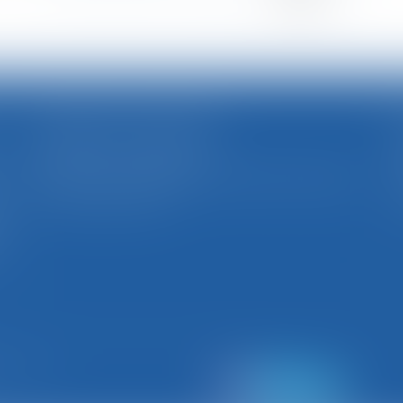
ISCRIMINATION SYNDICALE
CABINET SECONDAIRE
(uniquement sur rendez-vous)
e
49, rue Thiers - 88100 SAINT-DIÉ DES VOSGES
,
Tél : 03 29 56 15 98
e
s
n
ntervention