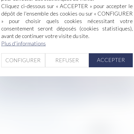
Cliquez ci-dessous sur « ACCEPTER » pour accepter le
dépôt de l'ensemble des cookies ou sur « CONFIGURER
» pour choisir quels cookies nécessitant votre
consentement seront déposés (cookies statistiques),
avant de continuer votre visite du site.
Plus d'informations
 signature d'un avenant ? - Editions Tissot
ise
ACCEPTER
CONFIGURER
REFUSER
 enfin publié !
d'acte de la rupture par le salarié
mune de SAINT-DIE - Le 4 mars 2016
i de deux maisons neuves - Commune de PROVENCHERES SUR
ommune de SOULOSSE-SOUS-SAINT-ELOPHE - Le 4 mars 201
mune de PLAINFAING - Le 4 mars 2016
! - Éditions Francis Lefebvre
<
...
295
296
297
298
299
300
301
>