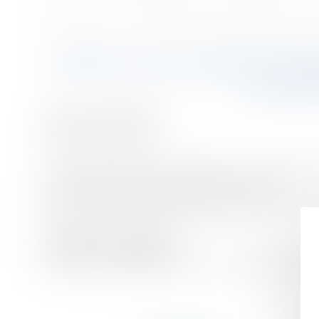
Accueil
Ventes judiciaires à EPINAL - Terrain bâti de deux maisons 
Vous êtes ici :
VENTES JUDICIAIRES À EP
DE PRO
Publié le :
29/02/2016
Enchères publiques
Audience des saisies immobilières du Tribunal de 
Commune de PROVENCHERES SUR FAVE,
Vente d’une terrain bâti de deux maisons neuves (s
MISE A PRIX : 45 000 €
Pour plus renseignements ou si vous voulez porter