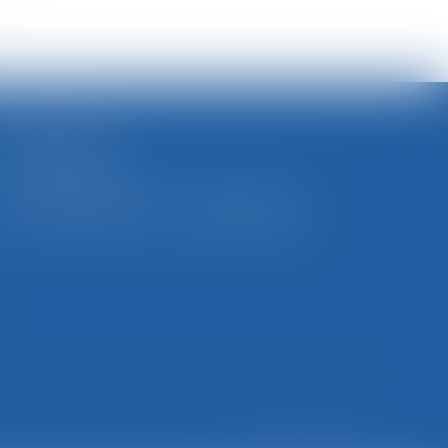
SELARL BGBJ
CABINET PRINCIPAL
11 Place Edmond Henry - 88000 ÉPINAL
Tél : 03 29 82 29 04 - Fax : 03 29 64 06 84