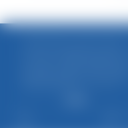
SALARIÉ PROTÉGÉ : UN REFUS D'AUTORISATION DE LICENCIEMENT NE SUFFIT PAS À PRÉSUMER UNE D
Le refus par l'administration d'autoriser l
licenciement d'un salarié protégé ne permet pas
à lui seul, de présumer l'existence d'un
discrimination syndicale. D'autres élément
doivent être apportés pour laisser supposer u
traitement discriminatoire...
Lire la suite
Accueil
Le cabinet
L'équipe
Les domaines d'i
Les + BGBJ
Actualités