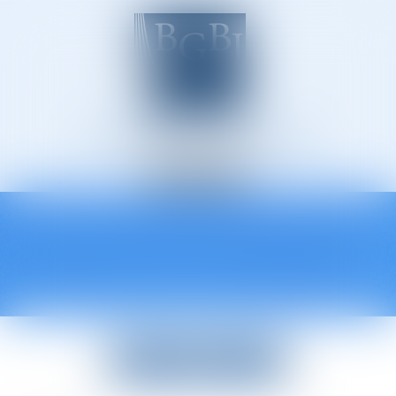
Avocats à Épinal
Ouvrir
le