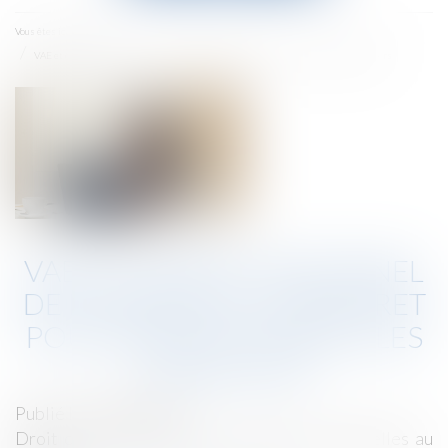
menu
Accueil
Vous êtes ici :
VAE et compte personnel de formation : un décret pour lever les obstacles financiers
VAE ET COMPTE PERSONNEL
DE FORMATION : UN DÉCRET
POUR LEVER LES OBSTACLES
FINANCIERS
Publié le :
04/08/2025
Droit du travail - Salariés
/
Relation individuelles au