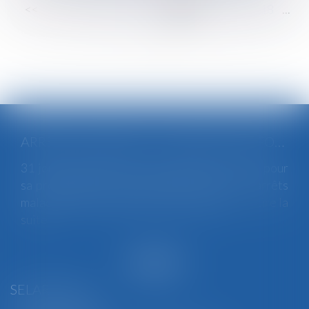
<<
<
...
12
13
14
15
16
17
18
...
>
>>
ARRÊTS DE TRAVAIL : UN DÉCRET PLAFONNE POUR LA PREMIÈRE FOIS LEUR DURÉE À PARTIR DU 1ER SEPTEMBRE 2026
31 jours maximum pour un premier arrêt, 62 pour
sa prolongation : dès septembre 2026, vos arrêts
maladie seront plafonnés comme jamais...
Lire la
suite
SELARL BGBJ