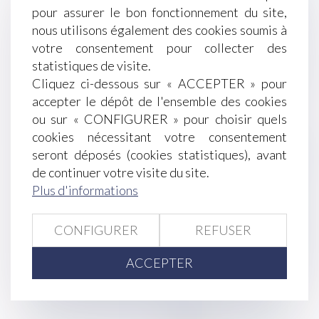
échec à la résiliation du bail en procédure
pour assurer le bon fonctionnement du site,
collective !
nous utilisons également des cookies soumis à
Rupture conventionnelle et licenciement : quelle
votre consentement pour collecter des
indemnité est due au salarié ?
statistiques de visite.
Pas de retour de l’enfant, pas de remboursement
Cliquez ci-dessous sur « ACCEPTER » pour
des frais engagés
accepter le dépôt de l'ensemble des cookies
Directive « green claims »
ou sur « CONFIGURER » pour choisir quels
Hôteliers et plateformes de réservation : des
cookies nécessitant votre consentement
relations commerciales souvent déséquilibrées
seront déposés (cookies statistiques), avant
Successions et donations déguisées : les fruits
de continuer votre visite du site.
doivent aussi être rapportés
Plus d'informations
Uber échappe à la requalification : pas de lien de
subordination pour le chauffeur indépendant
CONFIGURER
REFUSER
Mandataire spécial : un appel reste recevable
même après la fin du mandat
ACCEPTER
VAE et compte personnel de formation : un
décret pour lever les obstacles financiers