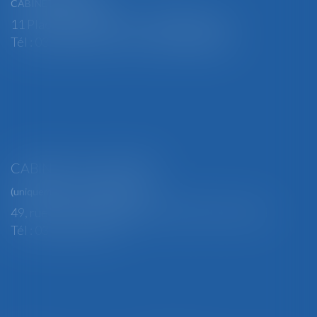
CABINET PRINCIPAL
11 Place Edmond Henry - 88000 ÉPINAL
Tél : 03 29 82 29 04 - Fax : 03 29 64 06 84
CABINET SECONDAIRE
(uniquement sur rendez-vous)
49, rue Thiers - 88100 SAINT-DIÉ DES VOSGES
Tél : 03 29 56 15 98