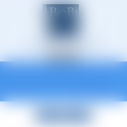
Avocats à Épinal
Ouvrir
le