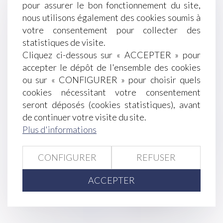
pour assurer le bon fonctionnement du site,
Éditions Francis Lefebvre
nous utilisons également des cookies soumis à
Interdiction de la GPA : quand l’inertie judiciaire
votre consentement pour collecter des
tourne à l’imbroglio juridique - Famille -
statistiques de visite.
Personne | Dalloz Actualité
Cliquez ci-dessous sur « ACCEPTER » pour
Retraites, deux sénateurs militent pour un nouvel
accepter le dépôt de l'ensemble des cookies
âge légal à 63 ans LégiFiscal
ou sur « CONFIGURER » pour choisir quels
Requalification en CDI : le droit à l’emploi peut-il
cookies nécessitant votre consentement
justifier la poursuite du contrat de mission? -
seront déposés (cookies statistiques), avant
Éditions Tissot
de continuer votre visite du site.
DGCCRF - SPAMS vocaux et SMS : les fraudeurs
Plus d'informations
de plus en plus imaginatifs | Le portail des
ministères économiques et financiers
Urssaf : Nécessaire Formalisme De L’acte De
CONFIGURER
REFUSER
Signification D’une Contrainte
ACCEPTER
<<
<
...
238
239
240
241
242
243
244
...
>
>>