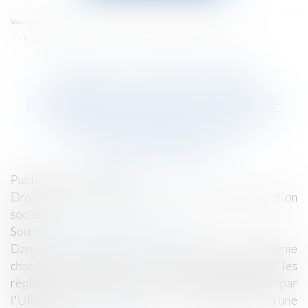
menu
Accueil
Vous êtes ici :
Urssaf : Nécessaire Formalisme De L’acte De Signification D’une Contrainte
URSSAF : NÉCESSAIRE
FORMALISME DE L’ACTE DE
SIGNIFICATION D’UNE
CONTRAINTE
Publié le :
11/07/2018
Droit du travail - Employeurs
/
Droit de la protection
sociale
Source :
www.actualitesdudroit.fr
Dans un arrêt rendu le 21 juin 2018, la deuxième
chambre civile de la Cour de cassation rappelle les
règles de formalisme devant être respectées par
l'URSSAF dans l’acte de signification d’une