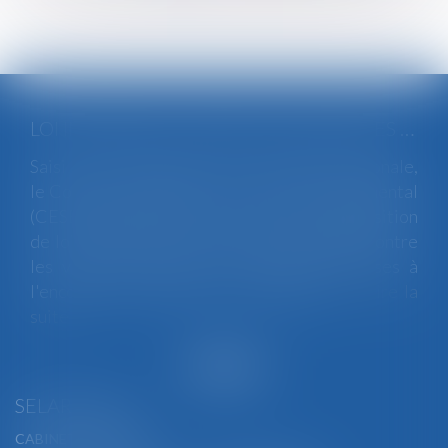
LOI INTÉGRALE CONTRE LES VIOLENCES SEXISTES ET SEXUELLES : LE CESE POSE LES CONDITIONS DE RÉUSSITE DE LA FUTURE LOI
Saisi par la Présidente de l'Assemblée nationale,
le Conseil économique, social et environnemental
(CESE) a adopté ce jour son avis sur la proposition
de loi visant à lutter de manière intégrale contre
les violences sexistes et sexuelles commises à
l'encontre des femmes et des enfants...
Lire la
suite
SELARL BGBJ
CABINET PRINCIPAL