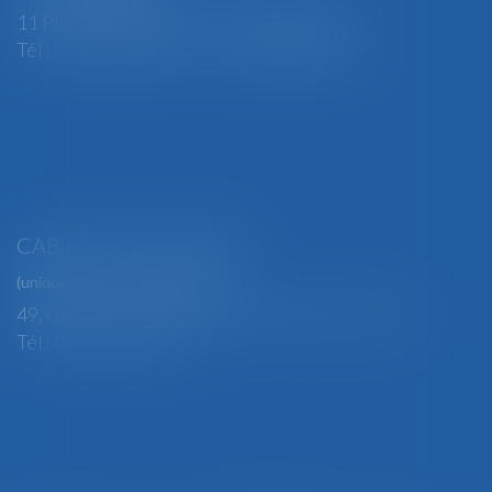
11 Place Edmond Henry - 88000 ÉPINAL
Tél : 03 29 82 29 04 - Fax : 03 29 64 06 84
CABINET SECONDAIRE
(uniquement sur rendez-vous)
49, rue Thiers - 88100 SAINT-DIÉ DES VOSGES
Tél : 03 29 56 15 98