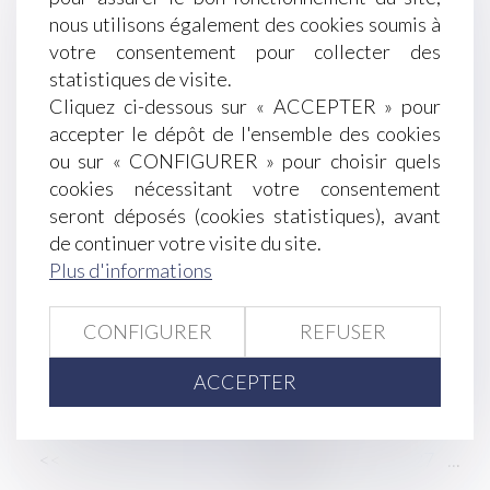
nous utilisons également des cookies soumis à
sans vendre la résidence principale, sauf
votre consentement pour collecter des
impossibilité manifeste de se reloger
statistiques de visite.
TVA sociale, financement de la protection sociale
Cliquez ci-dessous sur « ACCEPTER » pour
Successions : les frais bancaires désormais
accepter le dépôt de l'ensemble des cookies
plafonnés ou supprimés
ou sur « CONFIGURER » pour choisir quels
Les restrictions liées au Covid-19 ne constituent
cookies nécessitant votre consentement
pas une perte de la chose louée !
seront déposés (cookies statistiques), avant
Astreinte ou temps de travail effectif ? La Cour
de continuer votre visite du site.
impose une analyse au cas par cas
Plus d'informations
Clause de non-concurrence : la Cour de cassation
rappelle l’exigence de transparence dans le
calcul de la contrepartie financière
CONFIGURER
REFUSER
Concurrence déloyale : articulation entre
ACCEPTER
l’article 1240 du Code civil et l’article L. 121-1 du
Code de la consommation !
<<
<
...
21
22
23
24
25
26
27
...