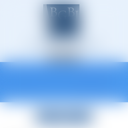
Avocats à Épinal
Ouvrir
le