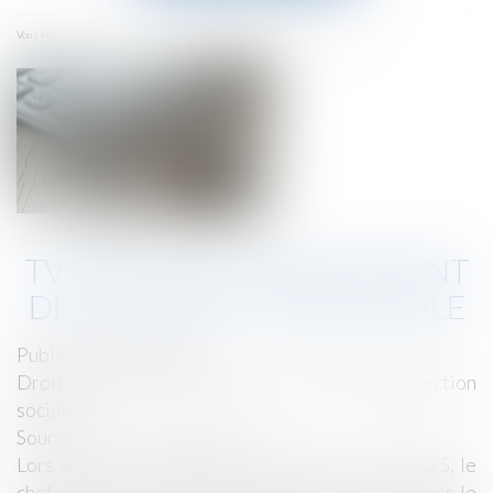
menu
Accueil
TVA sociale, financement de la protection sociale
Vous êtes ici :
TVA SOCIALE, FINANCEMENT
DE LA PROTECTION SOCIALE
Publié le :
02/06/2025
Droit du travail - Employeurs
/
Droit de la protection
sociale
Source :
www.vie-publique.fr
Lors de son intervention télévisée le 13 mai 2025, le
chef de l'État a évoqué la possibilité de réformer le