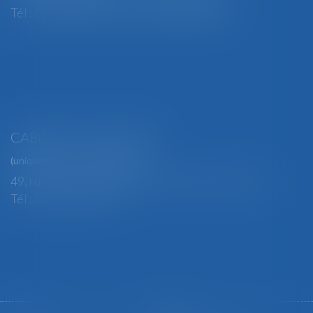
Tél : 03 29 82 29 04 - Fax : 03 29 64 06 84
CABINET SECONDAIRE
(uniquement sur rendez-vous)
49, rue Thiers - 88100 SAINT-DIÉ DES VOSGES
Tél : 03 29 56 15 98