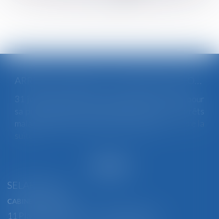
>
>>
ARRÊTS DE TRAVAIL : UN DÉCRET PLAFONNE POUR LA PREMIÈRE FOIS LEUR DURÉE À PARTIR DU 1ER SEPTEMBRE 2026
31 jours maximum pour un premier arrêt, 62 pour
sa prolongation : dès septembre 2026, vos arrêts
maladie seront plafonnés comme jamais...
Lire la
suite
SELARL BGBJ
CABINET PRINCIPAL
11 Place Edmond Henry - 88000 ÉPINAL