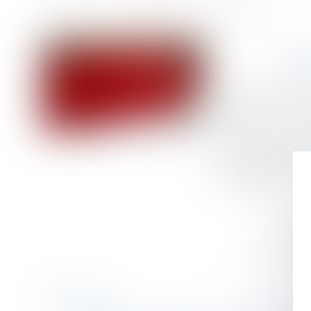
Accueil
Travail temporaire : imputation du coût des AT/MP
Vous êtes ici :
TRA
Publié le :
22/07/
Droit du travail 
Source :
www.actu-
Le décret n° 2024
charge partielle 
temporaire...
Lire
Historique