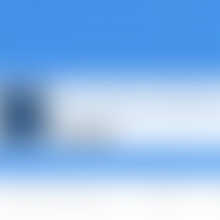
Avocats à Épina
Les domaines d'intervention
Les + BGBJ
A