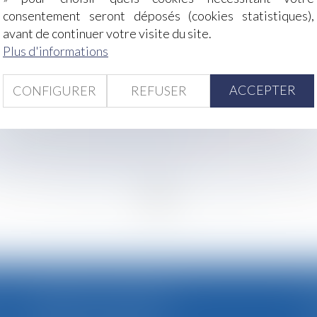
critères sont pris en compte ?
consentement seront déposés (cookies statistiques),
iscrimination syndicale
avant de continuer votre visite du site.
 AT/MP
Plus d'informations
e la Cour de cassation
smettre son patrimoine à moindres frais ?
ACCEPTER
CONFIGURER
REFUSER
ssion si le consentement de l’employeur est vicié !
endeur doit prendre en compte les caractéristiques des mat
ourront-ils circuler pendant les JO ?
travail à temps partiel à un salarié victime d’un accident d
<<
<
...
56
57
58
59
60
61
62
...
>
>
CABINET SECONDAIRE