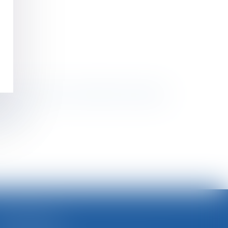
ériaux vendus et les conditions de transport
e travail
>
SELARL BGBJ