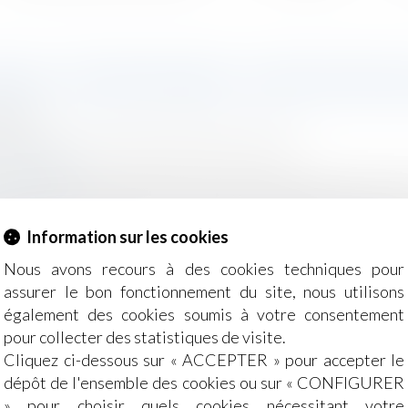
VAIL TEMPORAIRE : IMPUTATIO
2024
- Employeurs
/
Droit de la protection sociale
juridique.fr
-723 du 5 juillet 2024 étend à l’ensemble des accidents du t
du coût du sinistre par l’entreprise utilisatrice de sala
 la suite
Information sur les cookies
Nous avons recours à des cookies techniques pour
assurer le bon fonctionnement du site, nous utilisons
également des cookies soumis à votre consentement
pour collecter des statistiques de visite.
Cliquez ci-dessous sur « ACCEPTER » pour accepter le
dépôt de l'ensemble des cookies ou sur « CONFIGURER
» pour choisir quels cookies nécessitant votre