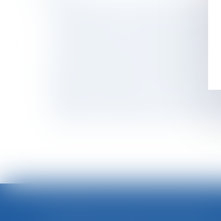
Calcul de la prestation compensatoire : quels 
Retenues indues sur le salaire du salarié et d
Travail temporaire : imputation du coût des
La notion de parasitisme : une mise au point d
SCI familiale : un bon moyen de gérer et tran
Assurance chômage : la réforme attendra…
Rupture conventionnelle : il s’agit d’une démi
Obligation d’information et de conseil : le v
Comment les salariés et leurs représentants p
L’employeur ne peut pas imposer un contrat de 
LOI INTÉGRALE CONTRE LES VIOLENCES SEXISTES ET SEXUELLES : LE CESE POSE LES CONDITIONS DE RÉUSSITE DE LA FUTURE LOI