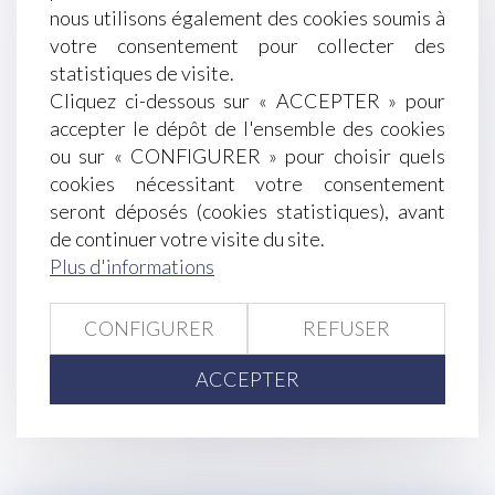
nous utilisons également des cookies soumis à
devant la commission de recours amiable
votre consentement pour collecter des
La création d'une activité concurrente par le
statistiques de visite.
salarié constitue une intention de nuire justifiant
Cliquez ci-dessous sur « ACCEPTER » pour
la faute grave
accepter le dépôt de l'ensemble des cookies
Prestation compensatoire de l’époux travaillant
ou sur « CONFIGURER » pour choisir quels
bénévolement
cookies nécessitant votre consentement
Les règles de remplacement d'un représentant
seront déposés (cookies statistiques), avant
du personnel
de continuer votre visite du site.
Transparence, pratiques restrictives de
Plus d'informations
concurrence et autres pratiques prohibées :
ordonnance du 24 avril 2019
CONFIGURER
REFUSER
Transfert de propriété et cimetière familial privé
ACCEPTER
<<
<
...
210
211
212
213
214
215
216
...
>
>>