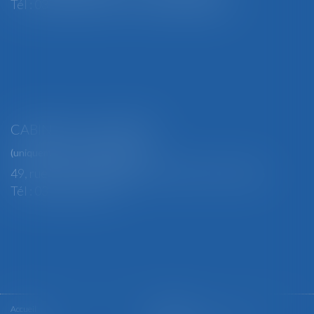
Tél : 03 29 82 29 04 - Fax : 03 29 64 06 84
CABINET SECONDAIRE
(uniquement sur rendez-vous)
49, rue Thiers - 88100 SAINT-DIÉ DES VOSGES
Tél : 03 29 56 15 98
Accueil
Le cabinet