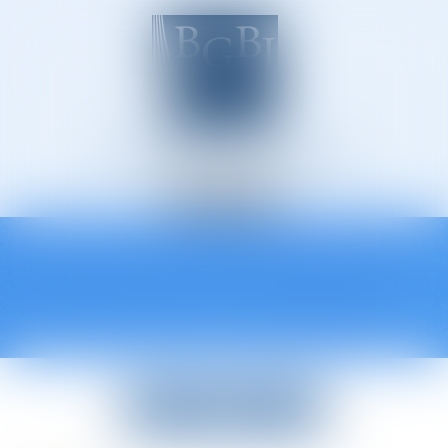
Avocats à Épinal
Ouvrir
le