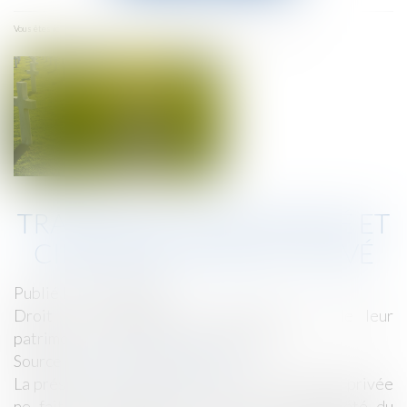
menu
Accueil
Transfert de propriété et cimetière familial privé
Vous êtes ici :
TRANSFERT DE PROPRIÉTÉ ET
CIMETIÈRE FAMILIAL PRIVÉ
Publié le :
26/06/2019
Droit de la famille, des personnes et de leur
patrimoine
/
Patrimoine et succession
Source :
www.actualitesdudroit.fr
La présence d'une sépulture sur une propriété privée
ne fait pas obstacle au transfert de propriété du