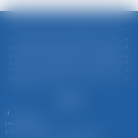
FORTES CHALEURS : MESURES DE PRÉVENTION ET ACTIONS DE L'INSPECTION DU TRAVAIL
Le changement climatique entraine la survenue de
vagues de chaleur plus fréquentes, plus longues et
plus intenses. Depuis la fin mai, la France fait face à
plusieurs épisodes caniculaires particulièrement
intenses, qui constituent un risque pour la
population générale, mais également pour les
travailleurs...
Lire la suite
SELARL BGBJ
CABINET PRINCIPAL
11 Place Edmond Henry - 88000 ÉPINAL