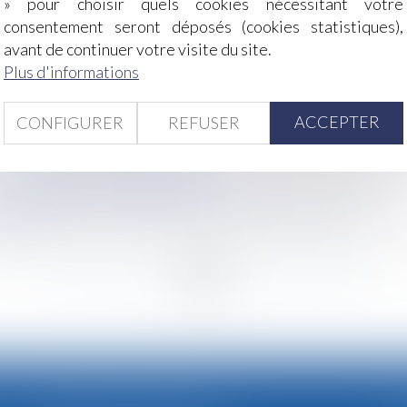
» pour choisir quels cookies nécessitant votre
consentement seront déposés (cookies statistiques),
 prévenance ?
avant de continuer votre visite du site.
 de loi relatif à la protection des enfants
Plus d'informations
r janvier 2022
ACCEPTER
ance, l’appel est refusé
CONFIGURER
REFUSER
 rembourser des APL à l’autre
-mobilités le 1er janvier 2022
s en place au sein des services du premier ministre
 donner
<
...
137
138
139
140
141
142
143
...
>