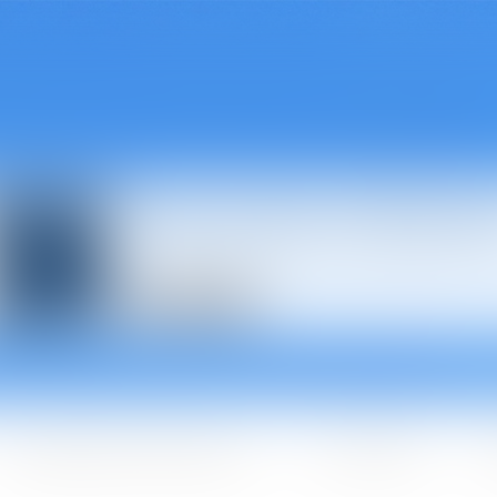
Avocats à Épina
Les domaines d'intervention
Les + BGBJ
A