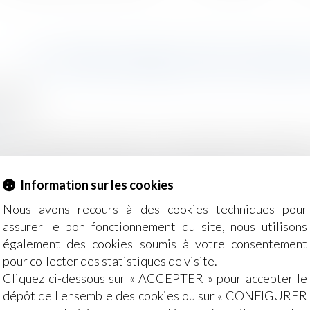
LE TITRE-MOBILITÉ EST ENFI
2022
Salariés
r
du 24 décembre 2019, dite « loi d’orientation des mobilité
s de transport personnels des salariés entre leur résidence
ment spécifique, dématérialisée et prépayée, émise par u
Information sur les cookies
 leur valeur libératoire et, le cas échéant, d’une commissi
Nous avons recours à des cookies techniques pour
assurer le bon fonctionnement du site, nous utilisons
également des cookies soumis à votre consentement
pour collecter des statistiques de visite.
Cliquez ci-dessous sur « ACCEPTER » pour accepter le
dépôt de l'ensemble des cookies ou sur « CONFIGURER