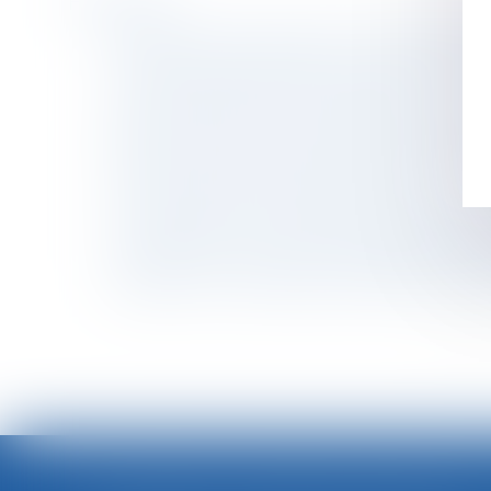
Historique
Rupture de la période d’essai : quel délai de
La commission mixte paritaire adopte le projet
Le titre-mobilité est enfin sur la route
Sécurité sociale : tous les changements au 1e
Wish reste exclu des recherches Google en Fr
Hériter dans une famille recomposée
En cas de divorce, l’un des époux peut devoir
Un décret permet l’entrée en vigueur du titre
Harcèlement : un dispositif de signalement mi
Donation : voici ce que vous avez le droit de
<<