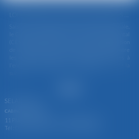
LOI INTÉGRALE CONTRE LES VIOLENCES SEXISTES ET SEXUELLES : LE CESE POSE LES CONDITIONS DE RÉUSSITE DE LA FUTURE LOI
Saisi par la Présidente de l'Assemblée nationale,
le Conseil économique, social et environnemental
(CESE) a adopté ce jour son avis sur la proposition
de loi visant à lutter de manière intégrale contre
les violences sexistes et sexuelles commises à
l'encontre des femmes et des enfants...
Lire la
suite
SELARL BGBJ
CABINET PRINCIPAL
11 Place Edmond Henry - 88000 ÉPINAL
Tél : 03 29 82 29 04 - Fax : 03 29 64 06 84