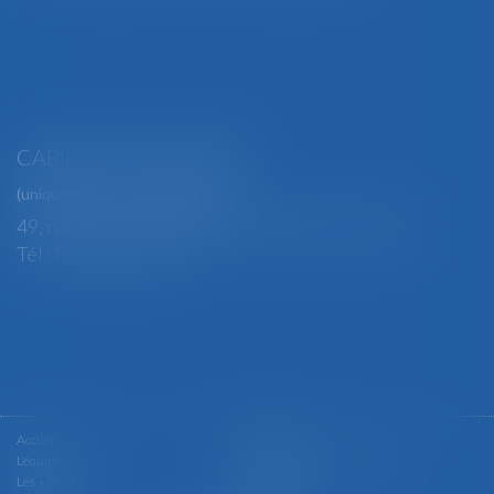
CABINET SECONDAIRE
(uniquement sur rendez-vous)
49, rue Thiers - 88100 SAINT-DIÉ DES VOSGES
Tél : 03 29 56 15 98
Accueil
Le cabinet
L'équipe
Les domaines d'intervention
Les + BGBJ
Actualités