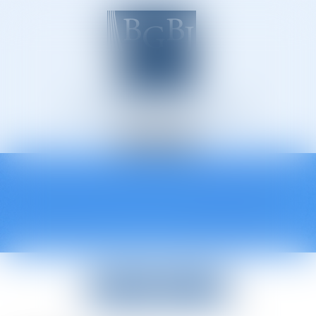
Avocats à Épinal
Ouvrir
le