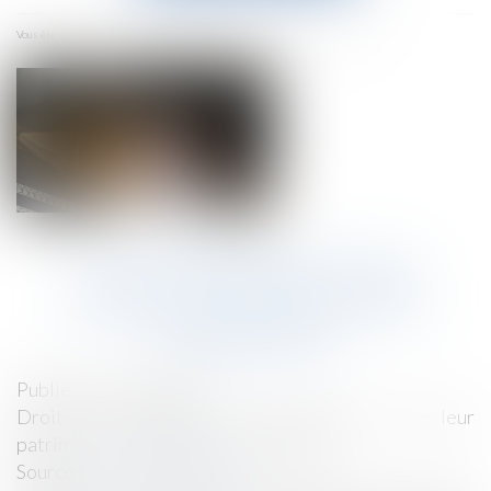
menu
Accueil
Un testament pour limiter les droits de l’héritier?
Vous êtes ici :
UN TESTAMENT POUR
LIMITER LES DROITS DE
L’HÉRITIER?
Publié le :
29/12/2021
Droit de la famille, des personnes et de leur
patrimoine
/
Patrimoine et succession
Source :
www.challenges.fr