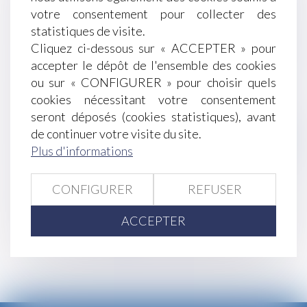
télétravail obligatoire à partir du 3 janvier
votre consentement pour collecter des
Les modalités de passage d'un temps plein à un
statistiques de visite.
temps partiel
Cliquez ci-dessous sur « ACCEPTER » pour
Comment identifier les pratiques commerciales
accepter le dépôt de l'ensemble des cookies
trompeuses?
ou sur « CONFIGURER » pour choisir quels
Comment demander sa retraite anticipée?
cookies nécessitant votre consentement
Proposition de loi visant à faciliter le
seront déposés (cookies statistiques), avant
changement de nom des enfants après un divorce
de continuer votre visite du site.
Un testament pour limiter les droits de l’héritier?
Plus d'informations
Licenciement d’une salariée protégée que
l’employeur ne peut réintégrer
CONFIGURER
REFUSER
<<
<
...
138
139
140
141
142
143
ACCEPTER
144
...
>
>>