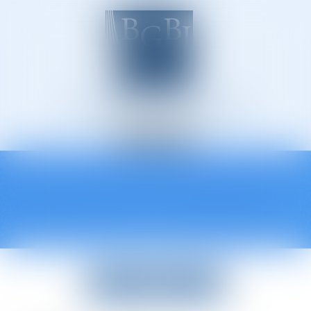
Avocats à Épinal
Ouvrir
le