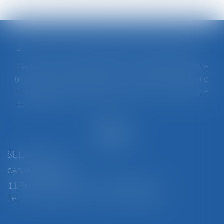
DSN : UNE RÉGULARISATION POSSIBLE EN CAS D’ANOMALIES PERSISTANTES
Depuis le mois de juillet, l’Urssaf peut émettre
une DSN de substitution. Ce nouveau mécanisme
intervient lorsqu’une anomalies persiste malgré
les relances...
Lire la suite
SELARL BGBJ
CABINET PRINCIPAL
11 Place Edmond Henry - 88000 ÉPINAL
Tél : 03 29 82 29 04 - Fax : 03 29 64 06 84