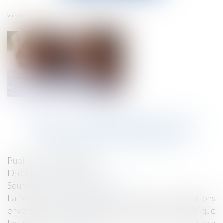
menu
Accueil
Taxi : comprendre les tarifs réglementés
Vous êtes ici :
TAXI : COMPRENDRE LES
TARIFS RÉGLEMENTÉS
Publié le :
15/06/2026
Droit de la consommation
Source :
www.economie.gouv.fr
La profession de taxi répond à certaines obligations
envers les consommateurs. La DGCCRF vous indique
les points les plus importants à retenir en matière