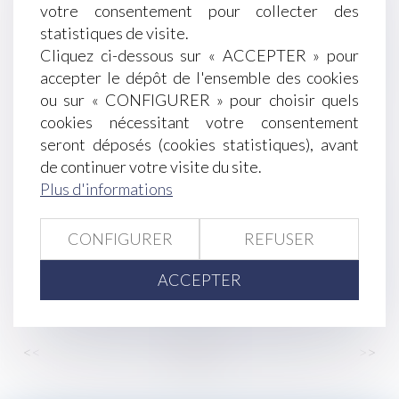
votre consentement pour collecter des
pas vente
statistiques de visite.
Le parent ayant assumé seul les charges peut
Cliquez ci-dessous sur « ACCEPTER » pour
obtenir une contribution rétroactive sans
accepter le dépôt de l'ensemble des cookies
détailler chaque dépense !
ou sur « CONFIGURER » pour choisir quels
Harcèlement sexuel : un salarié peut être victime
cookies nécessitant votre consentement
sans être directement visé par les propos
seront déposés (cookies statistiques), avant
Groupements d’employeurs et portage salarial :
de continuer votre visite du site.
des démarches simplifiées
Plus d'informations
Violences faites aux femmes : faut-il réformer
l’incapacité totale de travail, ou plutôt l’utiliser
CONFIGURER
REFUSER
correctement ?
Gestion des pénuries, contrôle des distributeurs
ACCEPTER
et dépendance économique : la Cour de cassation
durcit l’appréciation des pratiques verticales !
<<
<
...
4
5
6
7
8
9
10
...
>
>>