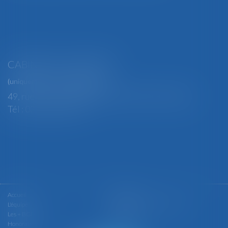
CABINET SECONDAIRE
(uniquement sur rendez-vous)
49, rue Thiers - 88100 SAINT-DIÉ DES VOSGES
Tél : 03 29 56 15 98
Accueil
Le cabinet
L'équipe
Les domaines d'intervention
Les + BGBJ
Actualités
Honoraires
Contact