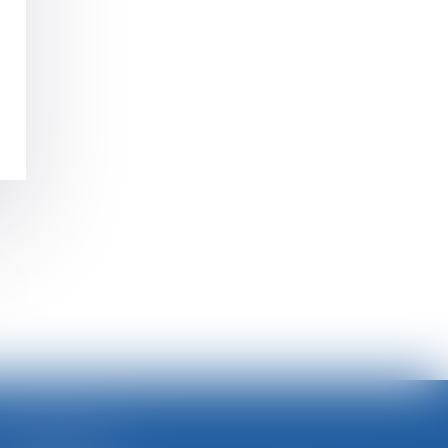
>
SELARL BGBJ