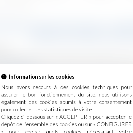
nces dans les délais légaux
ONS ET DETTES FISCALES : L’I
CRÉANCES DANS LES DÉL
2025
e, des personnes et de leur patrimoine
/
Patrimoine et succ
g-juridique.com
l’article 792 du Code civil, tout créancier d’une successio
Information sur les cookies
texte que la Cour de cassation s’est prononcée dans un arrê
Nous avons recours à des cookies techniques pour
assurer le bon fonctionnement du site, nous utilisons
également des cookies soumis à votre consentement
pour collecter des statistiques de visite.
Cliquez ci-dessous sur « ACCEPTER » pour accepter le
dépôt de l'ensemble des cookies ou sur « CONFIGURER
» pour choisir quels cookies nécessitant votre