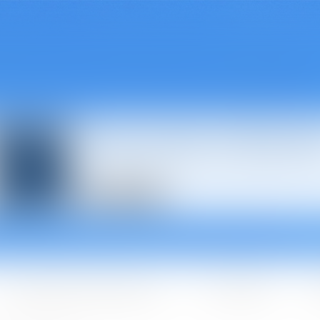
Avocats à Épina
Les domaines d'intervention
Les + BGBJ
A