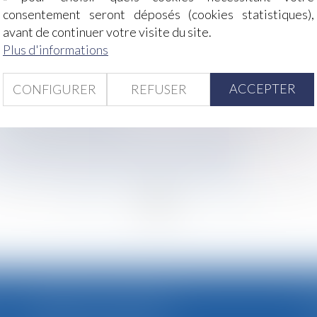
le
consentement seront déposés (cookies statistiques),
ents pour le paiement de la pension alimentaire
avant de continuer votre visite du site.
ications
Plus d'informations
té est publié au JO
les limites à ne pas franchir
ACCEPTER
CONFIGURER
REFUSER
éléphone professionnel
de déclarer les créances dans les délais légaux
ur sur les limites de l’effacement des dettes
 limites de l’exequatur en matière d’adoption
<<
<
...
38
39
40
41
42
43
44
...
>
>
CABINET SECONDAIRE