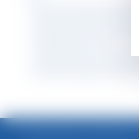
Soldes : rappel de la réglementation applicab
Évolution des facultés contributives des par
Taux de cotisation ATMP 2025 : calcul et expl
Plafond de sécurité sociale pour 2025 : l’arrê
Mise à pied disciplinaire et salarié protégé : 
Le bisphénol A interdit en Europe
Des messages privés... pas si privés sur un t
Successions et dettes fiscales : l’importance 
Procédure de surendettement et fraude : reto
Reconnaissance des jugements étrangers : les
ARRÊTS DE TRAVAIL : UN DÉCRET PLAFONNE POUR LA PREMIÈRE FOIS LEUR DURÉE À PARTIR DU 1ER SEPTEMBRE 2026