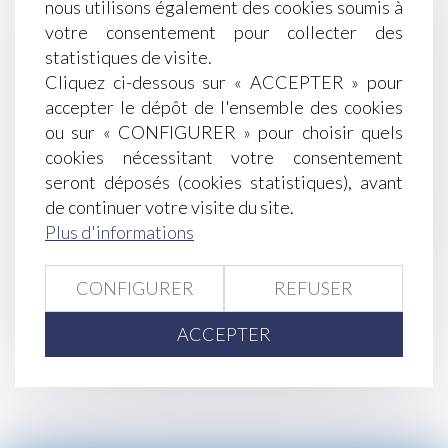
nous utilisons également des cookies soumis à
Ce qu’il en coûte au demandeur à l’action de ne
votre consentement pour collecter des
pas appeler tous les indivisaires en 1e instance
statistiques de visite.
Pass sanitaire : nouvelles précisions du ministère
Cliquez ci-dessous sur « ACCEPTER » pour
du Travail
accepter le dépôt de l'ensemble des cookies
Revendication d'une classification supérieure : le
ou sur « CONFIGURER » pour choisir quels
salarié doit remplir toutes les conditions posées
cookies nécessitant votre consentement
par la convention collective !
seront déposés (cookies statistiques), avant
La loi Climat permet l’ouverture à la concurrence
de continuer votre visite du site.
de certaines pièces détachées de l’automobile
Plus d'informations
Propositions de lois sur lois de financement
sécurité sociale
Succession et PEA, comment cela se passe-t-il ?
CONFIGURER
REFUSER
<<
<
...
147
148
149
150
151
152
ACCEPTER
153
...
>
>>