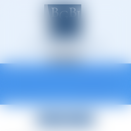
Avocats à Épinal
Ouvrir
le