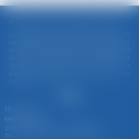
FORTES CHALEURS : MESURES DE PRÉVENTION ET ACTIONS DE L'INSPECTION DU TRAVAIL
Le changement climatique entraine la survenue de
vagues de chaleur plus fréquentes, plus longues et
plus intenses. Depuis la fin mai, la France fait face à
plusieurs épisodes caniculaires particulièrement
intenses, qui constituent un risque pour la
population générale, mais également pour les
travailleurs...
Lire la suite
SELARL BGBJ
CABINET PRINCIPAL
11 Place Edmond Henry - 88000 ÉPINAL
Tél : 03 29 82 29 04 - Fax : 03 29 64 06 84