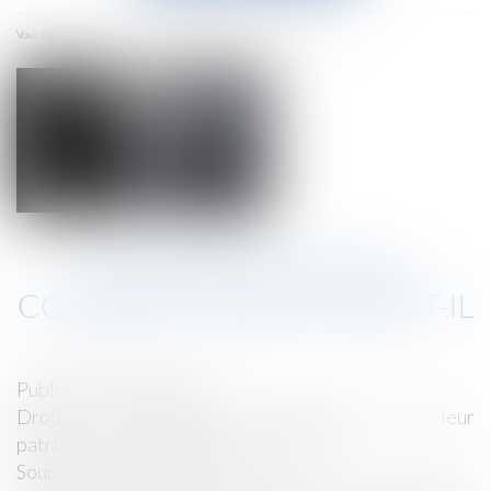
menu
Accueil
Succession et PEA, comment cela se passe-t-il ?
Vous êtes ici :
SUCCESSION ET PEA,
COMMENT CELA SE PASSE-T-IL
?
Publié le :
02/09/2021
Droit de la famille, des personnes et de leur
patrimoine
/
Patrimoine et succession
Source :
www.challenges.fr