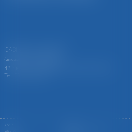
CABINET SECONDAIRE
(uniquement sur rendez-vous)
49, rue Thiers - 88100 SAINT-DIÉ DES VOSGES
Tél : 03 29 56 15 98
Accueil
Le cabinet
L'équipe
Les domaines d'intervention