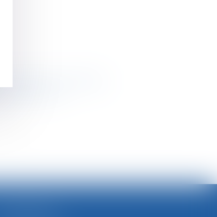
 une prise d'acte - RF SOCIAL
 - Editions Tissot
>>
SELARL BGBJ