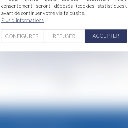
 | Dossier Familial
consentement seront déposés (cookies statistiques),
ratiques anticoncurrentielles : circulaire
avant de continuer votre visite du site.
sitif à la fonction publique | service-public.fr
Plus d'informations
e terrain de l’un d’eux - La Gazette du Palais
ACCEPTER
CONFIGURER
REFUSER
pièges à éviter - Les Echos Patrimoine ©shutterstock
ion de sécurité de résultat ne justifie pas nécessairement
préciser les griefs afin de respecter les droits du salarié ?
 ? | Dossier Familial © FamVeld
ce des élèves" - L'Express l'Entreprise
<
...
271
272
273
274
275
276
277
...
>
CABINET SECONDAIRE