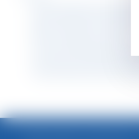
L’autorité parentale dans les couples séparés
Actions en dommages et intérêts du fait des p
Santé -Préretraite amiante : extension du dispo
Séparation de concubins : la construction sur l
Qu’est-ce qu’une garantie commerciale ?
Succession : les dispositions à prendre, les 
Le non-respect par l'employeur de son obligat
Convocation à un entretien préalable : doit-on 
Avez-vous besoin de reconnaître votre enfant
"Elle a été licenciée pour avoir signé à la pla
<<
ARRÊTS DE TRAVAIL : UN DÉCRET PLAFONNE POUR LA PREMIÈRE FOIS LEUR DURÉE À PARTIR DU 1ER SEPTEMBRE 2026