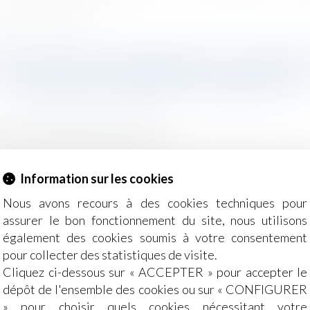
es Echos Patrimoine ©shutterstock
OSITIONS À PRENDRE, LES PIÈGE
PATRIMOINE ©SHUTTERSTOCK
moine
/
Patrimoine et succession
trimoine, il faut anticiper. Car, si vous ne prenez aucune d
Information sur les cookies
as de figure. Comment organiser au mieux votre succession ?
L
Nous avons recours à des cookies techniques pour
assurer le bon fonctionnement du site, nous utilisons
également des cookies soumis à votre consentement
pour collecter des statistiques de visite.
Cliquez ci-dessous sur « ACCEPTER » pour accepter le
dépôt de l'ensemble des cookies ou sur « CONFIGURER
» pour choisir quels cookies nécessitant votre