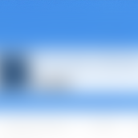
Avocats à Épina
Les domaines d'intervention
Les + BGBJ
A