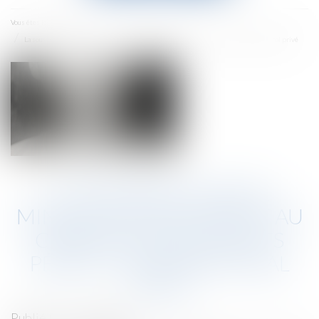
menu
Accueil
Vous êtes ici :
La soustraction de mineur par ascendant au carrefour des droits pénal et international privé
LA SOUSTRACTION DE
MINEUR PAR ASCENDANT AU
CARREFOUR DES DROITS
PÉNAL ET INTERNATIONAL
PRIVÉ
Publié le :
21/06/2022