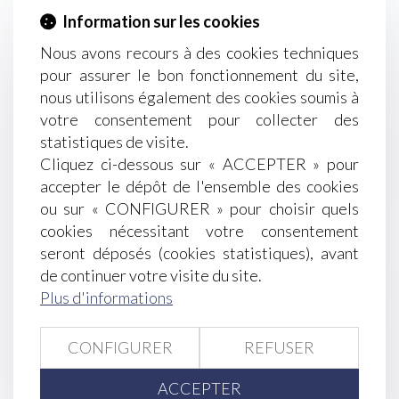
Information sur les cookies
secret professionnel du notaire lié aux actes
reçus
Nous avons recours à des cookies techniques
Gestion des vagues de chaleur : les obligations
pour assurer le bon fonctionnement du site,
de l'employeur
nous utilisons également des cookies soumis à
Le Conseil d'Etat confirme une mesure pour
votre consentement pour collecter des
contenir les factures d'électricité
statistiques de visite.
Succession : quand un délai anormal d’exécution
Cliquez ci-dessous sur « ACCEPTER » pour
se révèle profitable pour les héritiers
accepter le dépôt de l'ensemble des cookies
Réalisation d'heures supplémentaires et besoins
ou sur « CONFIGURER » pour choisir quels
de service : c'est l'employeur qui décide
cookies nécessitant votre consentement
Créances matrimoniales : précisions utiles sur le
seront déposés (cookies statistiques), avant
régime de la prescription
de continuer votre visite du site.
La soustraction de mineur par ascendant au
Plus d'informations
carrefour des droits pénal et international privé
Action en reconnaissance d’un contrat de travail :
CONFIGURER
REFUSER
quel délai pour agir ?
Abus de position dominante : le droit de la
ACCEPTER