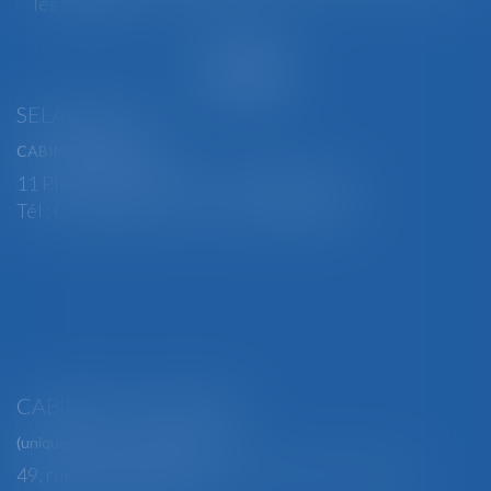
les relances...
Lire la suite
SELARL BGBJ
CABINET PRINCIPAL
11 Place Edmond Henry - 88000 ÉPINAL
Tél : 03 29 82 29 04 - Fax : 03 29 64 06 84
CABINET SECONDAIRE
(uniquement sur rendez-vous)
49, rue Thiers - 88100 SAINT-DIÉ DES VOSGES