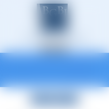
Avocats à Épinal
Ouvrir
le