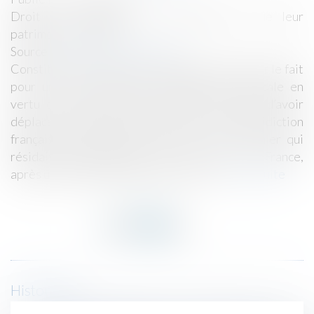
Droit de la famille, des personnes et de leur
patrimoine
/
Filiation
Source :
www.dalloz-actualite.fr
Constitue une soustraction aggravée de mineur le fait
pour une mère titulaire de l’autorité parentale en
vertu d’une décision des autorités turques d’avoir
déplacé son enfant à l’étranger, alors que la juridiction
française avait interdit le retour de ce dernier qui
résidait habituellement chez son père, en France,
après un premier déplacement illicite...
Lire la suite
Historique
Stricte interprétation de la levée judiciaire du