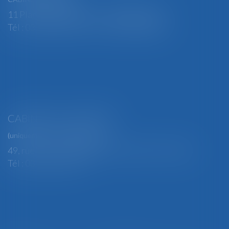
11 Place Edmond Henry - 88000 ÉPINAL
Tél : 03 29 82 29 04 - Fax : 03 29 64 06 84
CABINET SECONDAIRE
(uniquement sur rendez-vous)
49, rue Thiers - 88100 SAINT-DIÉ DES VOSGES
Tél : 03 29 56 15 98