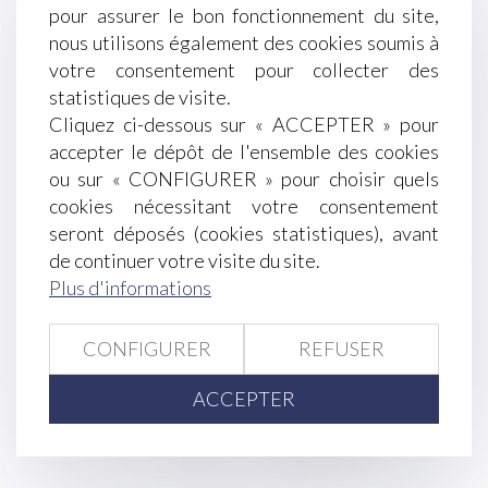
pour assurer le bon fonctionnement du site,
Adoption simple d'une belle-fille avec absence
nous utilisons également des cookies soumis à
de visée exclusivement successorale
votre consentement pour collecter des
Une société absorbante peut être sanctionnée
statistiques de visite.
pour pratique commerciale abusive de
Cliquez ci-dessous sur « ACCEPTER » pour
l'absorbée
accepter le dépôt de l'ensemble des cookies
Divorce, amende, changement d'état civil… ce qui
ou sur « CONFIGURER » pour choisir quels
va changer avec la «justice du XXIe siècle»
cookies nécessitant votre consentement
Contrat de travail, convention collective: les
seront déposés (cookies statistiques), avant
salariés y voient-ils clair?
de continuer votre visite du site.
Le divorce par consentement mutuel fait débat /
Plus d'informations
France Inter
Enfant emmené par son père en Algérie :
CONFIGURER
REFUSER
information judiciaire ouverte à Auch - France 3
Midi-Pyrénées
ACCEPTER
<<
<
...
290
291
292
293
294
295
296
...
>
>>