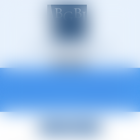
Avocats à Épinal
Ouvrir
le