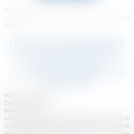
menu
Accueil
Vous êtes ici :
Une société absorbante peut être sanctionnée pour pratique commerciale abusive de
l'absorbée
UNE SOCIÉTÉ ABSORBANTE
PEUT ÊTRE SANCTIONNÉE
POUR PRATIQUE
COMMERCIALE ABUSIVE DE
L'ABSORBÉE
Publié le :
23/05/2016
Droit commercial
Source :
www.efl.fr
La Cour de cassation déduit de l’article L 442-6, III du
Code de commerce qu’une société absorbante peut se
voir infliger une amende civile à raison de pratiques