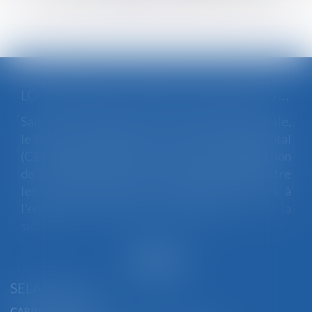
LOI INTÉGRALE CONTRE LES VIOLENCES SEXISTES ET SEXUELLES : LE CESE POSE LES CONDITIONS DE RÉUSSITE DE LA FUTURE LOI
Saisi par la Présidente de l'Assemblée nationale,
le Conseil économique, social et environnemental
(CESE) a adopté ce jour son avis sur la proposition
de loi visant à lutter de manière intégrale contre
les violences sexistes et sexuelles commises à
l'encontre des femmes et des enfants...
Lire la
suite
SELARL BGBJ
CABINET PRINCIPAL