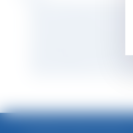
Pour les prud'hommes, un chauffeur Uber n'es
Famille : comment protéger son nouveau conjo
L'URSSAF aide les entreprises en difficulté à
Divorce par consentement mutuel – retours d’
Contrôle du temps de travail par géolocalisati
Garde principale ou alternée des enfants, que
IR : actualisation des seuils de déduction des
Salarié qui n’effectue pas son préavis : quell
Soldes : quelle réglementation ? | Le portail
Conférence de La Haye : encadrer une pratique
<<
LOI INTÉGRALE CONTRE LES VIOLENCES SEXISTES ET SEXUELLES : LE CESE POSE LES CONDITIONS DE RÉUSSITE DE LA FUTURE LOI