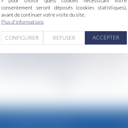
» pour choisir quels cookies nécessitant votre
t pas un salarié
consentement seront déposés (cookies statistiques),
int sans léser ses enfants
avant de continuer votre visite du site.
 cause des conditions climatiques exceptionnelles
Plus d'informations
expérience : résultats de l’enquête | Conseil national des
on : non sauf... - Éditions Francis Lefebvre
ACCEPTER
CONFIGURER
REFUSER
lles conséquences ? | Dossier Familial
 pensions alimentaires - LégiFiscal
e indemnisation - Éditions Tissot
 des ministères économiques et financiers
 contraire au droit international ?
<
...
252
253
254
255
256
257
258
...
>
CABINET SECONDAIRE