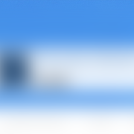
Avocats à Épina
Les domaines d'intervention
Les + BGBJ
A