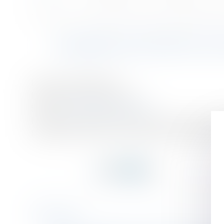
Accueil
Salarié qui n’effectue pas son préavis : quelle indemnisation - Éd
Vous êtes ici :
SALARIÉ QUI N’EFFECTU
Publié le :
08/02/2018
Droit du travail - Employeurs
Source :
www2.editions-tissot.fr
Lorsque le contrat de travail est rompu, une pér
licenciement. Pouvez-vous réclamez une indemnité l
Historique