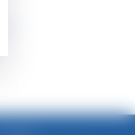
 barreaux
>>
SELARL BGBJ