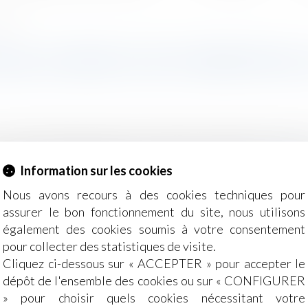
éjudice
QUE LE DÉFAUT DE FORMATION L
 à leur poste de travail. Il lui faut aussi veiller au maint
es et des organisations (c. trav. art. L. 6321-1)...
Lire la 
Information sur les cookies
Nous avons recours à des cookies techniques pour
assurer le bon fonctionnement du site, nous utilisons
également des cookies soumis à votre consentement
pour collecter des statistiques de visite.
Cliquez ci-dessous sur « ACCEPTER » pour accepter le
dépôt de l'ensemble des cookies ou sur « CONFIGURER
? - Capital.fr
» pour choisir quels cookies nécessitant votre