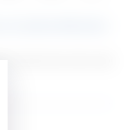
UI A CAUSÉ UN PRÉJUDICE
ien de leur capacité à occuper un emploi, au regard
suite