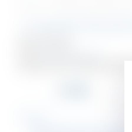
Accueil
Au salarié de prouver que le défaut de formation lui a causé un pr
Vous êtes ici :
AU SALARIÉ DE PROUVER 
Publié le :
29/05/2018
Droit du travail - Salariés
Source :
revuefiduciaire.grouperf.com
L’employeur doit assurer l’adaptation des salariés
notamment de l’évolution des emplois, des technologi
Historique
Mariage : quelles sont les contraintes légales 