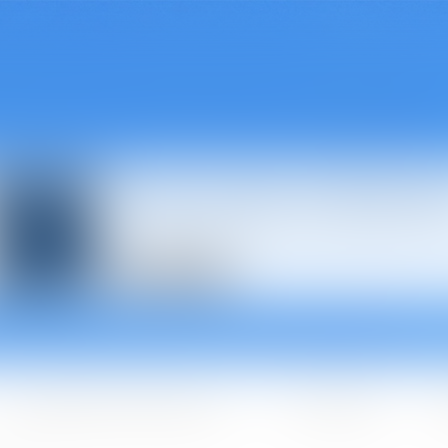
Avocats à Épina
Les domaines d'intervention
Les + BGBJ
A