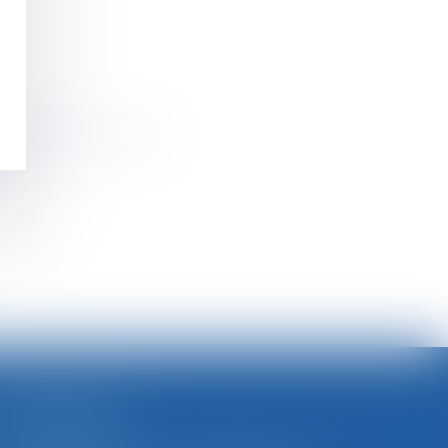
tions Francis Lefebvre
>>
SELARL BGBJ
CABINET PRINCIPAL