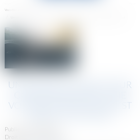
menu
Accueil
Vous êtes ici :
Un salarié, licencié pour covoiturage avec une voiture de fonction, est débouté en appel
UN SALARIÉ, LICENCIÉ POUR
COVOITURAGE AVEC UNE
VOITURE DE FONCTION, EST
DÉBOUTÉ EN APPEL
Publié le :
11/09/2018
Droit du travail - Salariés