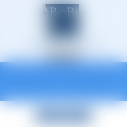
Avocats à Épinal
Ouvrir
le