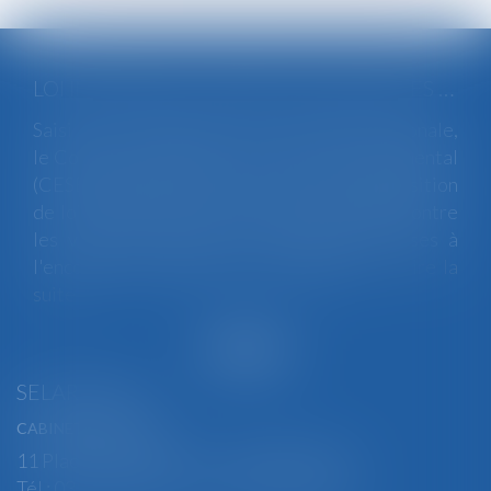
LOI INTÉGRALE CONTRE LES VIOLENCES SEXISTES ET SEXUELLES : LE CESE POSE LES CONDITIONS DE RÉUSSITE DE LA FUTURE LOI
Saisi par la Présidente de l'Assemblée nationale,
le Conseil économique, social et environnemental
(CESE) a adopté ce jour son avis sur la proposition
de loi visant à lutter de manière intégrale contre
les violences sexistes et sexuelles commises à
l'encontre des femmes et des enfants...
Lire la
suite
SELARL BGBJ
CABINET PRINCIPAL
11 Place Edmond Henry - 88000 ÉPINAL
Tél : 03 29 82 29 04 - Fax : 03 29 64 06 84