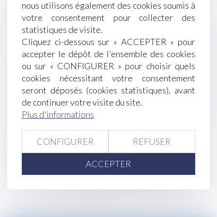
nous utilisons également des cookies soumis à
attention !
votre consentement pour collecter des
Obtenir l'aval de l'administration sur vos
statistiques de visite.
garanties commerciales
Cliquez ci-dessous sur « ACCEPTER » pour
Divorce sans juge : le français ne s'impose pas
accepter le dépôt de l'ensemble des cookies
dans la convention de divorce
ou sur « CONFIGURER » pour choisir quels
Assurance maladie : propositions pour la maîtrise
cookies nécessitant votre consentement
des dépenses de santé.
seront déposés (cookies statistiques), avant
Appropriation par la commune de terrains
de continuer votre visite du site.
délaissés
Plus d'informations
Un salarié, licencié pour covoiturage avec une
voiture de fonction, est débouté en appel
Du Nouveau Sur La Rupture Conventionnelle
CONFIGURER
REFUSER
<<
<
...
234
235
236
237
238
239
ACCEPTER
240
...
>
>>