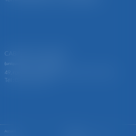
CABINET SECONDAIRE
(uniquement sur rendez-vous)
49, rue Thiers - 88100 SAINT-DIÉ DES VOSGES
Tél : 03 29 56 15 98
Accueil
Le cabinet