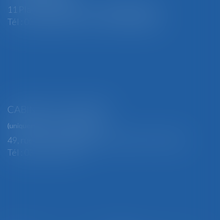
11 Place Edmond Henry - 88000 ÉPINAL
Tél : 03 29 82 29 04 - Fax : 03 29 64 06 84
CABINET SECONDAIRE
(uniquement sur rendez-vous)
49, rue Thiers - 88100 SAINT-DIÉ DES VOSGES
Tél : 03 29 56 15 98