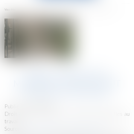
menu
Accueil
RGDU : quel est le montant du Smic brut retenu pour 2026 ?
Vous êtes ici :
RGDU : QUEL EST LE
MONTANT DU SMIC BRUT
RETENU POUR 2026 ?
Publié le :
29/06/2026
Droit du travail - Salariés
/
Relation individuelles au
travail
Source :
entreprendre.service-public.gouv.fr