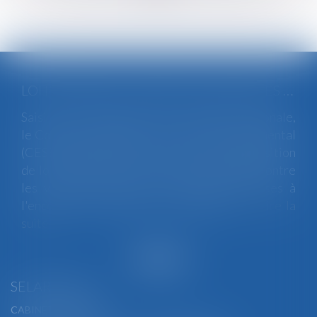
LOI INTÉGRALE CONTRE LES VIOLENCES SEXISTES ET SEXUELLES : LE CESE POSE LES CONDITIONS DE RÉUSSITE DE LA FUTURE LOI
Saisi par la Présidente de l'Assemblée nationale,
le Conseil économique, social et environnemental
(CESE) a adopté ce jour son avis sur la proposition
de loi visant à lutter de manière intégrale contre
les violences sexistes et sexuelles commises à
l'encontre des femmes et des enfants...
Lire la
suite
SELARL BGBJ
CABINET PRINCIPAL