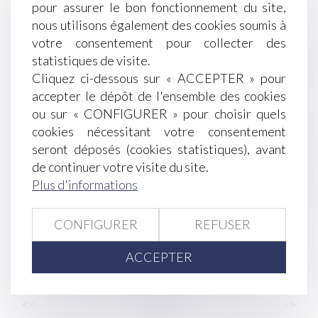
Harcèlement sexuel : la victime n'a pas besoin
pour assurer le bon fonctionnement du site,
d'être directement visée
nous utilisons également des cookies soumis à
Obligation de formation : le manquement de
votre consentement pour collecter des
l'employeur n'ouvre pas automatiquement droit à
statistiques de visite.
réparation !
Cliquez ci-dessous sur « ACCEPTER » pour
Accidents du travail : indemnisation limitée à
accepter le dépôt de l'ensemble des cookies
quatre ans
ou sur « CONFIGURER » pour choisir quels
Un processus irréversible de départ des lieux du
cookies nécessitant votre consentement
locataire fait obstacle au repentir du bailleur
seront déposés (cookies statistiques), avant
Le collatéral engagé dans un PACS ne peut pas
de continuer votre visite du site.
bénéficier de l’exonération prévue par l’art. 796-
Plus d'informations
0-ter du CGI : fondement et portée de la
jurisprudence
CONFIGURER
REFUSER
Comment se protéger du démarchage abusif ?
RGDU : quel est le montant du Smic brut retenu
ACCEPTER
pour 2026 ?
<<
<
...
2
3
4
5
6
7
8
...
>
>>