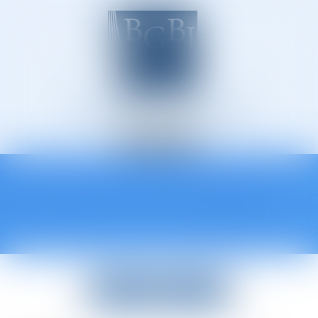
Avocats à Épinal
Ouvrir
le