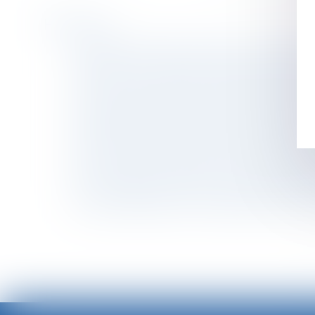
Historique
Calcul des droits de succession : à qui la dette
Heures de nuit, durées maximales, bulletins d
Violences sur les enfants : les alertes ne son
La Cour d’appel de Paris demande à l’AMF de r
Quand la bonne foi neutralise la clause d’expl
Le transfert de mails de la messagerie profe
CPF : l'employeur peut désormais encadrer s
Revente à perte, amendes : les nouveautés de
OIT : incidence de l'IA sur la santé et la sécuri
La mise à disposition d'un véhicule de fonct