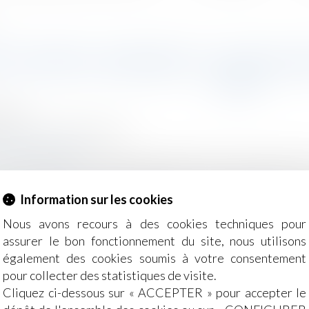
!
 À PERTE, AMENDES : LES NOUV
337 !
2025
/
Droit de la distribution
g-juridique.com
ut de soutenir le secteur agroalimentaire, cette nouvelle
u prix de vente au consommateur, ou une augmentation équ
Information sur les cookies
 uniquement aux denrées alimentaires et aux produits dest
roduits de grande consommation non alimentaires...
Lire la s
Nous avons recours à des cookies techniques pour
assurer le bon fonctionnement du site, nous utilisons
également des cookies soumis à votre consentement
pour collecter des statistiques de visite.
Cliquez ci-dessous sur « ACCEPTER » pour accepter le