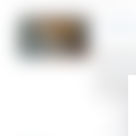
Accueil
Revente à perte, amendes : les nouveautés de la loi n°2025-337 
Vous êtes ici :
REVENTE
Publié le :
02/05/
Droit commercial
Source :
www.lema
Adoptée dans le b
atteindre 40 % d
mesure s’applique
l’exclusion des p