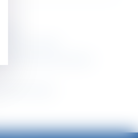
employeur
décision du 22 avril 2025
cément un licenciement pour faute grave
'occupation du domicile
>