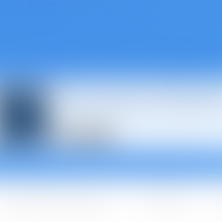
Avocats à Épina
Les domaines d'intervention
Les + BGBJ
A