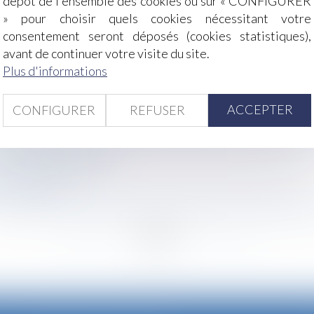
dépôt de l'ensemble des cookies ou sur « CONFIGURER
» pour choisir quels cookies nécessitant votre
consentement seront déposés (cookies statistiques),
 ?
avant de continuer votre visite du site.
e paie : la Cour de cassation recadre les obligations de l'
Plus d'informations
t pas aisées pour les professionnels
éexaminer les modalités de la scission de Vivendi : voir la 
ACCEPTER
CONFIGURER
REFUSER
oitation
ssionnelle à une messagerie personnelle ne justifie pas for
a dotation volontaire
 la loi n°2025-337 !
té au travail
ion n'exonère pas l'employeur du versement de l'indemnité d
<<
<
...
24
25
26
27
28
29
30
...
>
>