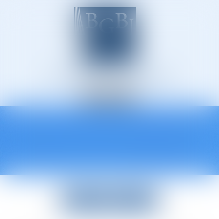
Avocats à Épinal
Ouvrir
le