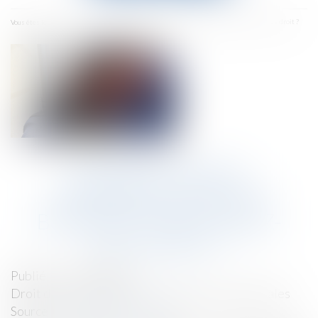
menu
Accueil
Retards, pertes, dommages sur vos bagages : à quoi avez-vous droit ?
Vous êtes ici :
RETARDS, PERTES,
DOMMAGES SUR VOS
BAGAGES : À QUOI AVEZ-
VOUS DROIT ?
Publié le :
21/08/2024
Droit de la consommation
/
Pratiques commerciales
Source :
www.service-public.fr