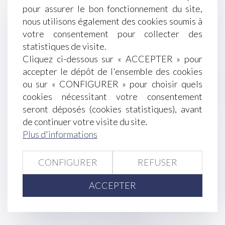
applications de prévention et de lutte contre les
pour assurer le bon fonctionnement du site,
violences faites aux femmes
nous utilisons également des cookies soumis à
Expertise pour risque grave sans l’accord de
votre consentement pour collecter des
l’employeur
statistiques de visite.
Retards, pertes, dommages sur vos bagages : à
Cliquez ci-dessous sur « ACCEPTER » pour
quoi avez-vous droit ?
accepter le dépôt de l'ensemble des cookies
Échéance du CDD du salarié investi du mandat
ou sur « CONFIGURER » pour choisir quels
de conseiller : faut-il recourir à l’avis de
cookies nécessitant votre consentement
l’inspecteur du travail ?
seront déposés (cookies statistiques), avant
Droit de préférence et confusion des qualités de
de continuer votre visite du site.
preneur et de bailleur
Plus d'informations
Des bons d'achat de rentrée scolaire pour vos
salariés
CONFIGURER
REFUSER
Arrêté relatif à l’information des consommateurs
sur le prix des produits dont la quantité a diminué
ACCEPTER
Vademecum de la contestation de l’expertise
commandée par le CHSCT