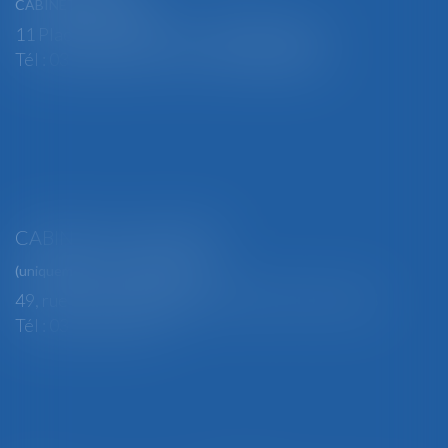
CABINET PRINCIPAL
11 Place Edmond Henry - 88000 ÉPINAL
Tél : 03 29 82 29 04 - Fax : 03 29 64 06 84
CABINET SECONDAIRE
(uniquement sur rendez-vous)
49, rue Thiers - 88100 SAINT-DIÉ DES VOSGES
Tél : 03 29 56 15 98