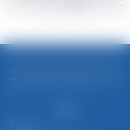
<<
<
...
53
54
55
56
57
58
59
...
>
>>
ARRÊTS DE TRAVAIL : UN DÉCRET PLAFONNE POUR LA PREMIÈRE FOIS LEUR DURÉE À PARTIR DU 1ER SEPTEMBRE 2026
31 jours maximum pour un premier arrêt, 62 pour
sa prolongation : dès septembre 2026, vos arrêts
maladie seront plafonnés comme jamais...
Lire la
suite
SELARL BGBJ