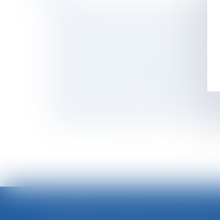
Réponse de la CEDH à la demande d'avis conc
Santé et maintien en emploi : recommandatio
La renonciation de l'employeur à la clause d
La DGCCRF publie son rapport pour 2018
Synthèse des dernières jurisprudences en ma
Contrôle par échantillonnage et extrapolati
Le licenciement pour faute grave est reconnu 
Mineurs travailleurs : quels contrôles concern
Un salarié peut toujours refuser d'être ente
La répression des fraudes sanctionne le gro
<<
LOI INTÉGRALE CONTRE LES VIOLENCES SEXISTES ET SEXUELLES : LE CESE POSE LES CONDITIONS DE RÉUSSITE DE LA FUTURE LOI