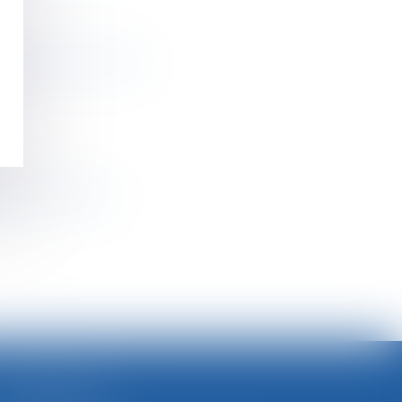
ne clause résolutoire
rcèlement sexuel
>>
SELARL BGBJ