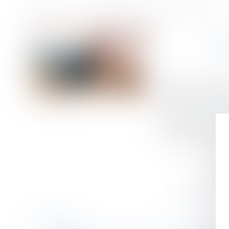
Accueil
La répression des fraudes sanctionne le groupe Intermarché
Vous êtes ici :
LA
Publié le :
04/04/
Droit commercial
Source :
www.cba
Intermarché a pr
Noire. L'enseigne
Historique