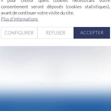
» pour choisir quels cookies nécessitant votre
ernant la mère d'intention dans le cadre d'une GPA
consentement seront déposés (cookies statistiques),
ns de la HAS en matière de bonnes pratiques
avant de continuer votre visite du site.
e non-concurrence ne se présume pas, même en présence d'u
Plus d'informations
tière de droit des successions
ACCEPTER
CONFIGURER
REFUSER
on
en cas de falsification de factures personnelles
ant l'application du droit du travail?
ndu par son employeur dans le cadre d'une enquête pour ha
upe Intermarché
<
...
217
218
219
220
221
222
223
...
>
CABINET SECONDAIRE