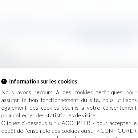
 RÉPRESSION DES FRAUDES SA
INTERMARCH
2019
/
Droit de la concurrence
nque.com
oposé l’an dernier des ristournes jusqu’à -70% sur le Nu
Information sur les cookies
 a été condamnée à une amende 375 000 euros par la répres
Nous avons recours à des cookies techniques pour
assurer le bon fonctionnement du site, nous utilisons
également des cookies soumis à votre consentement
pour collecter des statistiques de visite.
Cliquez ci-dessous sur « ACCEPTER » pour accepter le
dépôt de l'ensemble des cookies ou sur « CONFIGURER