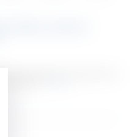
NCTIONNE LE GROUPE
É
tella, les couches Pampers et le café moulu Carte
sion des fraudes...
Lire la suite