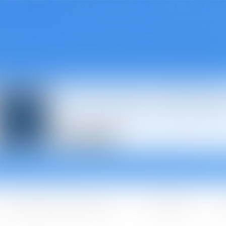
Avocats à Épina
Les domaines d'intervention
Les + BGBJ
A