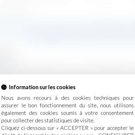
rimauté du statut protecteur
ATION À LA SUITE DE L’ANNULA
LA PRIMAUTÉ DU STATUT
2018
Salariés
nexis.fr
é dont le licenciement est nul en raison de l'annulation d
u dans un emploi équivalent. S'il n'a pas satisfait à cette
Information sur les cookies
réintégration, ne peut licencier le salarié en raison d'un r
ncé en raison de ce seul refus est nul...
Lire la suite
Nous avons recours à des cookies techniques pour
assurer le bon fonctionnement du site, nous utilisons
également des cookies soumis à votre consentement
pour collecter des statistiques de visite.
Cliquez ci-dessous sur « ACCEPTER » pour accepter le