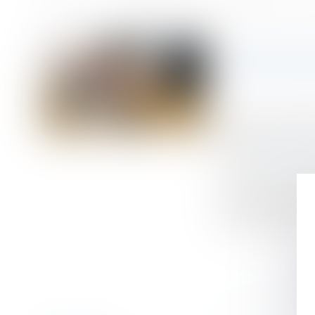
Accueil
Réintégration à la suite de l’annulation du licenciement : de la p
Vous êtes ici :
RÉINTÉGR
Publié le :
18/12/
Droit du travail - 
Source :
web.lexis
Le salarié protég
dans son emploi o
impossibilité de 
licenciement prono