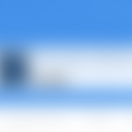
Avocats à Épina
Les domaines d'intervention
Les + BGBJ
A