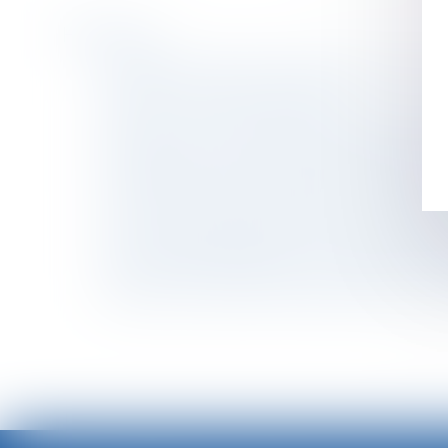
Historique
Indemnisation de la perte d’emploi résultant d
Livraison : quels sont vos droits ?
Agirc-Arrco : les comptes des retraites comp
Un salarié a droit à la participation, même si s
Réintégration à la suite de l’annulation du li
Le Code civil bientôt modifié pour lutter con
Pas de convention pluriannuelle de pâturage 
La fin du géoblocage dans le e-commerce eu
Faut-il vraiment supprimer la tentative de con
Anticiper la transmission du patrimoine d'un
<<