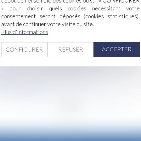
dépôt de l'ensemble des cookies ou sur « CONFIGURER
» pour choisir quels cookies nécessitant votre
consentement seront déposés (cookies statistiques),
’un accident du travail : compétence du juge prud’homal ou 
avant de continuer votre visite du site.
Plus d'informations
lémentaires se redressent plus vite que prévu
on salaire est exclu de son calcul
ACCEPTER
CONFIGURER
REFUSER
cenciement : de la primauté du statut protecteur
tre les reconnaissances frauduleuses de paternité
sans le concours du nu-propriétaire
ropéen
ciliation précédant l’instance en divorce ?
e famille recomposée
<
...
226
227
228
229
230
231
232
...
>