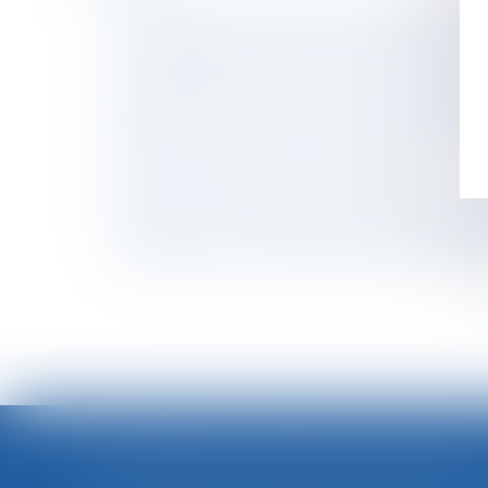
Sauf clause expresse, le ravalement prescrit 
Point de départ de la prescription en matièr
Congé d’adoption : publication du décret !
Procédure de surendettement : incompatibili
Refus de communiquer son âge lors d’un recr
Réforme des retraites : ce qu'il faut savoir
Violences conjugales et signalement
Carburant : la vente à perte possible à com
Nouveautés en matière d’accessibilité des se
Interdiction de révision de la pension versée
LOI INTÉGRALE CONTRE LES VIOLENCES SEXISTES ET SEXUELLES : LE CESE POSE LES CONDITIONS DE RÉUSSITE DE LA FUTURE LOI