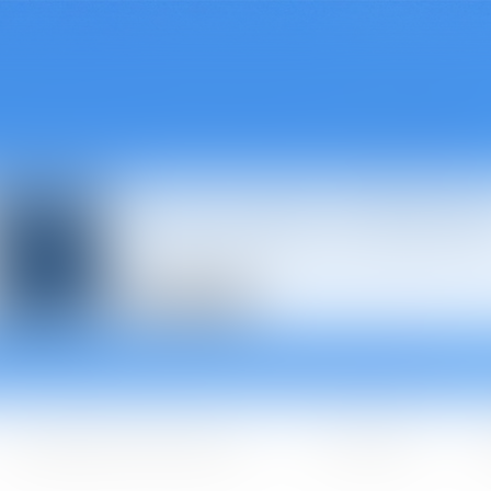
Avocats à Épina
Les domaines d'intervention
Les + BGBJ
A