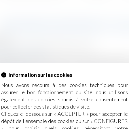
RÉFORME DES RETRAITES : CE Q
2023
- Employeurs
/
Droit de la protection sociale
dre.service-public.fr
e départ à la retraite, revalorisation des pensions minimale
spositif des carrières longues... : tout ce qu'il faut savoir 
.
Lire la suite
Information sur les cookies
Nous avons recours à des cookies techniques pour
assurer le bon fonctionnement du site, nous utilisons
également des cookies soumis à votre consentement
pour collecter des statistiques de visite.
Cliquez ci-dessous sur « ACCEPTER » pour accepter le
dépôt de l'ensemble des cookies ou sur « CONFIGURER
» pour choisir quels cookies nécessitant votre