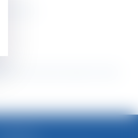
Union européenne
ité
e causé par la dissolution du mariage : QPC rejetée
>
SELARL BGBJ