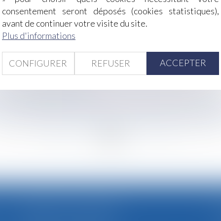
par l'administration pèse sur le bailleur commercial
consentement seront déposés (cookies statistiques),
e d’indemnité de congés payés : application du droit de l’
avant de continuer votre visite du site.
Plus d'informations
té avec la déchéance du terme du prêt
utement et discrimination
ACCEPTER
CONFIGURER
REFUSER
pter du 1er décembre 2023
rvices téléphoniques pour les personnes souffrant de surd
 sous la forme de rente viagère pour compenser le préjudic
<<
<
...
85
86
87
88
89
90
91
...
>
>
CABINET SECONDAIRE