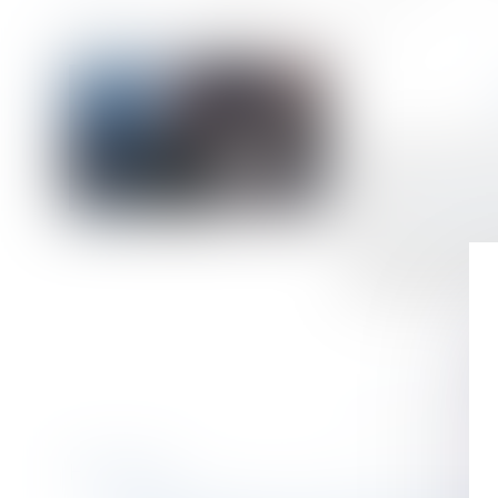
Accueil
Réforme des retraites : ce qu'il faut savoir
Vous êtes ici :
Publié le :
02/10/
Droit du travail 
Source :
entrepren
Report de l'âge d
modification du di
septembre 2023..
Historique