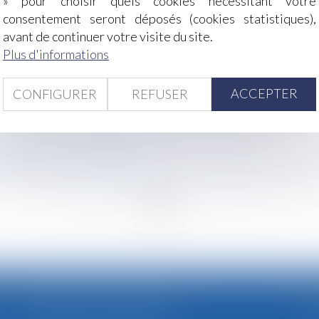
» pour choisir quels cookies nécessitant votre
ne revalorisation au 1er novembre 2024
consentement seront déposés (cookies statistiques),
els : les indices au deuxième trimestre 2024
avant de continuer votre visite du site.
tions obligatoires pour être valable
Plus d'informations
 évolutions du droit ?
gation de reclassement
ACCEPTER
CONFIGURER
REFUSER
s
ance : l’épreuve des femmes migrantes, transgenres et trav
e et l'amende de 2,4 milliards d'euros confirmés
ropose la Cour des comptes
ement pour cause de nullité du bon de commande : rappel d
<<
<
...
48
49
50
51
52
53
54
...
>
>
CABINET SECONDAIRE