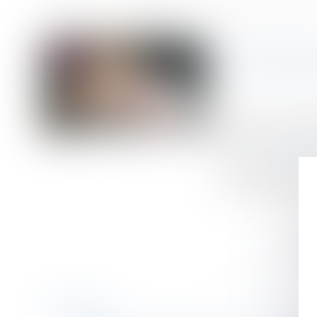
Accueil
Réforme des droits de succession : ce que propose la Cour des 
Vous êtes ici :
RÉFORME
Publié le :
02/10/
Droit de la famill
Source :
www.lepo
Dans un rapport p
aux contribuables 
Historique