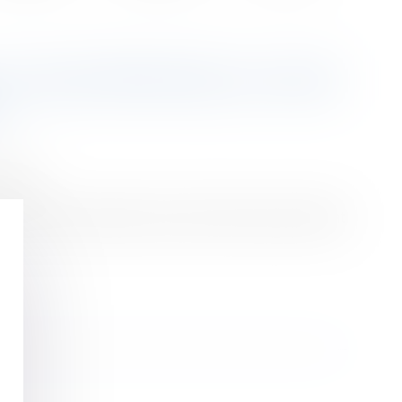
 CE QUE PROPOSE LA COUR
S
ession
éconise de raboter deux niches fiscales profitant