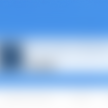
Avocats à Épina
Les domaines d'intervention
Les + BGBJ
A