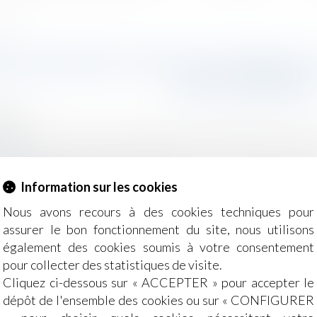
comptes
 DES DROITS DE SUCCESSION :
DES COMPTE
2024
e, des personnes et de leur patrimoine
/
Patrimoine et succ
int.fr
résenté ce mercredi 25 septembre, la Cour des comptes pr
Information sur les cookies
les plus fortunés...
Lire la suite
Nous avons recours à des cookies techniques pour
assurer le bon fonctionnement du site, nous utilisons
également des cookies soumis à votre consentement
pour collecter des statistiques de visite.
Cliquez ci-dessous sur « ACCEPTER » pour accepter le
dépôt de l'ensemble des cookies ou sur « CONFIGURER