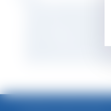
Smic horaire : le Premier ministre annonce u
Révision des baux commerciaux et professionn
La clause d'exclusivité doit contenir des men
Gestation pour autrui (GPA) : quelles sont les
Licenciement pour motif économique et obli
L'INRS alerte sur les risques liés aux machine
Porter plainte pour violences sexuelles en Fr
Google Shopping : l'abus de position dominant
Réforme des droits de succession : ce que p
Annulation du contrat de vente hors établiss
LOI INTÉGRALE CONTRE LES VIOLENCES SEXISTES ET SEXUELLES : LE CESE POSE LES CONDITIONS DE RÉUSSITE DE LA FUTURE LOI