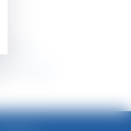
ailleuses du sexe
es mentions obligatoires
>
SELARL BGBJ