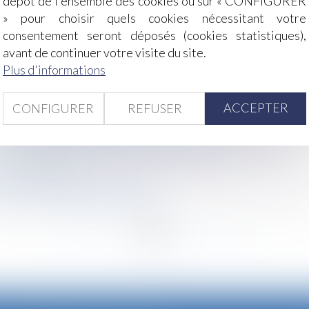
dépôt de l'ensemble des cookies ou sur « CONFIGURER
» pour choisir quels cookies nécessitant votre
tation d’exposition
consentement seront déposés (cookies statistiques),
il durant le congé maternité : la salariée n’a pas à justifier
avant de continuer votre visite du site.
onnel de l’accident : la caisse n’est pas tenue d’informer l
Plus d'informations
oncurrence sur l’initiative de la Commission européenne d
ction abusives des entreprises en position dominante
ACCEPTER
CONFIGURER
REFUSER
minée : points de vigilance
 congés de longue maladie et de grave maladie évoluent
quantité a diminué : précisions de la DGCCRF
ions conjugales
s dates et délais de paiement ?
r, quelles conclusions en tirer ?
<<
<
...
51
52
53
54
55
56
57
...
>
>