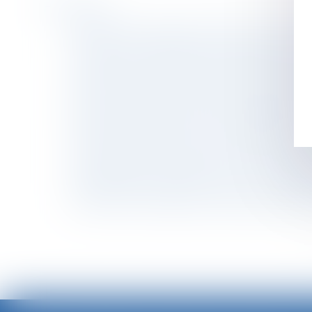
Historique
Réparation du préjudice d’exposition et attes
Violation de l’obligation de suspendre le trava
Questionnaire concernant le caractère professi
Déclaration commune du Réseau Européen de C
de l'article 102 du TFUE aux pratiques d’évi
Rédaction du contrat de travail à durée déter
Fonction publique d’État : les modalités des
Information sur le prix des produits dont la 
Du mariage au mariage pour tous : les évolut
Règlement des droits de succession : quid de
La contre-visite médicale : comment l'organise