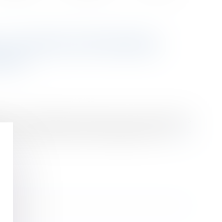
 À DURÉE DÉTERMINÉE :
ANCE
ar le code du travail. De plus, il est soumis à des
 voir le contrat de travail requalifié en CDI...
Lire