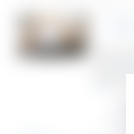
Accueil
Rédaction du contrat de travail à durée déterminée : points de vi
Vous êtes ici :
RÉDA
Publié le :
12/09/
Droit du travail 
Source :
www.legis
Le recours au CDD
règles de forme et
la suite