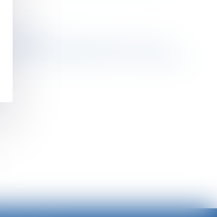
 d’un préjudice
es destinataires du délai imparti avant renvoi
’adopter des Lignes directrices sur l'application
>