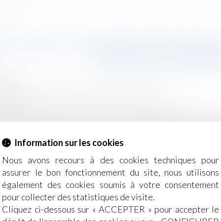
gilance
CTION DU CONTRAT DE TRAVAIL
POINTS DE VIGIL
2024
- Employeurs
/
Relation individuelles au travail
ocial.fr
 n’est possible que pour des cas limitativement énumérés p
 à une rédaction rigoureuse à ne pas négliger sous peine de
Information sur les cookies
Nous avons recours à des cookies techniques pour
assurer le bon fonctionnement du site, nous utilisons
également des cookies soumis à votre consentement
pour collecter des statistiques de visite.
Cliquez ci-dessous sur « ACCEPTER » pour accepter le