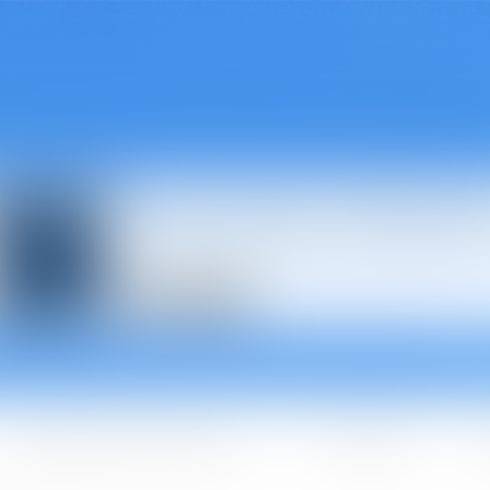
Avocats à Épina
Les domaines d'intervention
Les + BGBJ
A