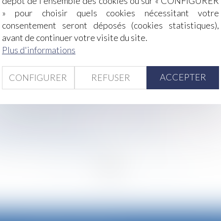
dépôt de l'ensemble des cookies ou sur « CONFIGURER
» pour choisir quels cookies nécessitant votre
consentement seront déposés (cookies statistiques),
fier l’effectivité des préconisations du médecin du travail
avant de continuer votre visite du site.
as de procédure de licenciement à respecter
Plus d'informations
péries ?
t pas automatique si c’est le salarié qui décide du fraction
ACCEPTER
CONFIGURER
REFUSER
part des intérêts en cas d’aliénation d’un bien propre
e cotisations sont dévoilés
testation possible des créances non visées
 ne repart pas à zéro
entaire face aux épisodes de chaleur intense
nt-elles être revendiquées ?
<<
<
...
18
19
20
21
22
23
24
...
>
>