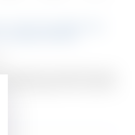
: POINT DE DÉPART DES
 D’UN BIEN PROPRE
ion
 remboursement d’un crédit ayant financé un bien
et la liquidation de la communauté, les intérêts de
 du jour de l’aliénation, et non à la date de la