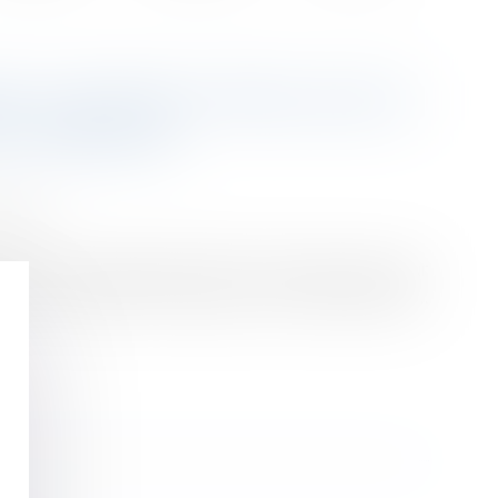
IN CONSTRUCTIBLE QUE LE
E VIABILISÉ
ession
 1976 et 30 novembre 1997, en laissant pour leur
pour lui succéder son épouse et ses deux enfants...