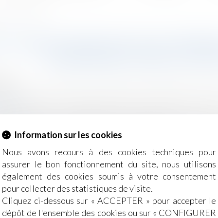
 a par la suite viabilisé
 D’UNE DONATION D’UN TERRA
DONATAIRE A PAR LA SUIT
2022
e, des personnes et de leur patrimoine
/
Patrimoine et succ
ep.com
re, deux époux sont décédés respectivement les 11 avril
ux fils, A et B. B est décédé le 13 mars 2009, en laissant 
Information sur les cookies
Nous avons recours à des cookies techniques pour
assurer le bon fonctionnement du site, nous utilisons
également des cookies soumis à votre consentement
pour collecter des statistiques de visite.
Cliquez ci-dessous sur « ACCEPTER » pour accepter le
dépôt de l'ensemble des cookies ou sur « CONFIGURER