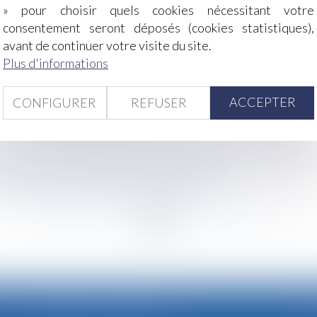
» pour choisir quels cookies nécessitant votre
consentement seront déposés (cookies statistiques),
ence d'avoir contribué à la dégradation des conditions de 
avant de continuer votre visite du site.
office d’avocat pour chaque mineur suivi en assistance édu
Plus d'informations
adré sont définies
gations d’étiquetage liées à la crise en Ukraine
ble que le donataire a par la suite viabilisé
ACCEPTER
CONFIGURER
REFUSER
putable peut être opposable !
ns entre un enfant et l’ex-compagne de sa mère biologique
eu prises en compte par les entreprises
 à distance : un lien hypertexte peut suffire !
<
...
128
129
130
131
132
133
134
...
>