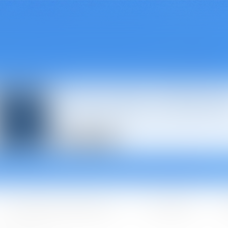
Avocats à Épina
Les domaines d'intervention
Les + BGBJ
A