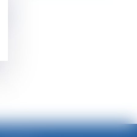
travail
cative
>>