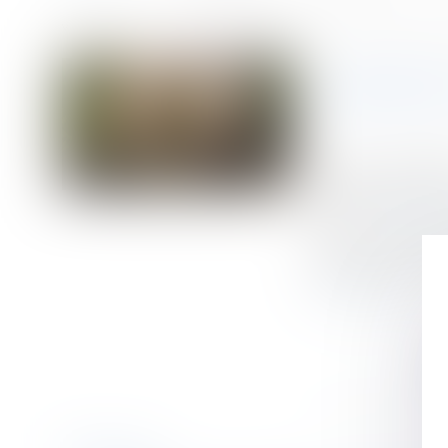
Accueil
Rapport d’une donation d’un terrain constructible que le donataire
Vous êtes ici :
RAPPORT
Publié le :
04/05/
Droit de la famill
Source :
www.aur
Dans cette affai
succéder leurs de
Lire la suite