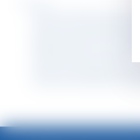
Historique
Pas de délit de harcèlement moral sans consci
À Nanterre, on expérimente la désignation d’
Loi santé au travail : les règles de l'essai enc
Modifications temporaires de recette et déro
Rapport d’une donation d’un terrain constructi
Maladie professionnelle : ce qui n'est pas im
Le DUER soumis à de nouvelles règles
Homoparenté : règles applicables aux relatio
Télétravail : des recommandations de l’ANI p
Information précontractuelle dans les contrats
<<