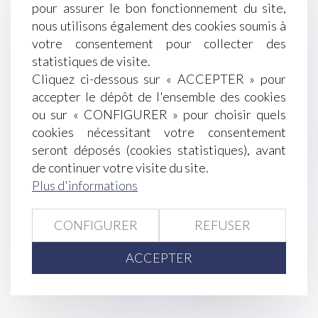
pour assurer le bon fonctionnement du site,
la concurrence et la DGCCRF
nous utilisons également des cookies soumis à
La scolarisation reste un droit même après seize
votre consentement pour collecter des
ans
statistiques de visite.
Les frais professionnels sont à rembourser même
Cliquez ci-dessous sur « ACCEPTER » pour
en l’absence de réclamation du salarié
accepter le dépôt de l'ensemble des cookies
Le sort de l'épargne salariale lors de la rupture
ou sur « CONFIGURER » pour choisir quels
du contrat de travail
cookies nécessitant votre consentement
Chaîne de contrats et effet interruptif de l'action
seront déposés (cookies statistiques), avant
en garantie fondée sur l'ancien article 1134 du
de continuer votre visite du site.
Code civil
Plus d'informations
Quelles donations effectuer avant la fin de
l'année?
Précision en matière d'accord tacite et
CONFIGURER
REFUSER
annulation d'un redressement
ACCEPTER
<<
<
...
212
213
214
215
216
217
218
...
>
>>