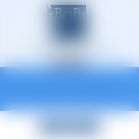
Avocats à Épinal
Ouvrir
le