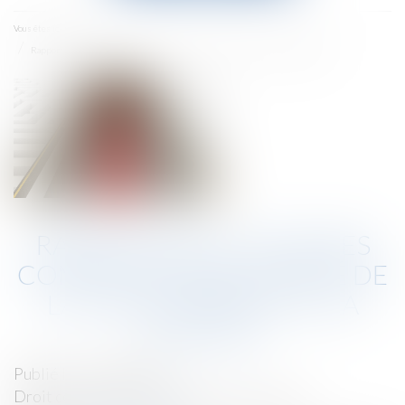
menu
Accueil
Vous êtes ici :
Rapport de la Cour des comptes sur l'autorité de la concurrence et la DGCCRF
RAPPORT DE LA COUR DES
COMPTES SUR L'AUTORITÉ DE
LA CONCURRENCE ET LA
DGCCRF
Publié le :
13/06/2019
Droit commercial
/
Droit de la concurrence