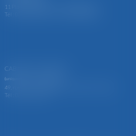
11 Place Edmond Henry - 88000 ÉPINAL
Tél : 03 29 82 29 04 - Fax : 03 29 64 06 84
CABINET SECONDAIRE
(uniquement sur rendez-vous)
49, rue Thiers - 88100 SAINT-DIÉ DES VOSGES
Tél : 03 29 56 15 98