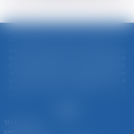
LOI INTÉGRALE CONTRE LES VIOLENCES SEXISTES ET SEXUELLES : LE CESE POSE LES CONDITIONS DE RÉUSSITE DE LA FUTURE LOI
Saisi par la Présidente de l'Assemblée nationale,
le Conseil économique, social et environnemental
(CESE) a adopté ce jour son avis sur la proposition
de loi visant à lutter de manière intégrale contre
les violences sexistes et sexuelles commises à
l'encontre des femmes et des enfants...
Lire la
suite
SELARL BGBJ
CABINET PRINCIPAL