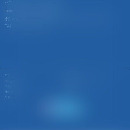
CABINET SECONDAIRE
(uniquement sur rendez-vous)
49, rue Thiers - 88100 SAINT-DIÉ DES VOSGES
Tél : 03 29 56 15 98
Accueil
Le cabinet
L'équipe
Les domaines d'intervention
Les + BGBJ
Actualités
Honoraires
Contact
Articles