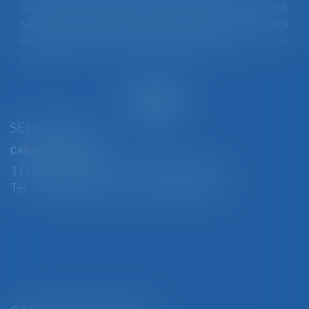
31 jours maximum pour un premier arrêt, 62 pour
sa prolongation : dès septembre 2026, vos arrêts
maladie seront plafonnés comme jamais...
Lire la
suite
SELARL BGBJ
CABINET PRINCIPAL
11 Place Edmond Henry - 88000 ÉPINAL
Tél : 03 29 82 29 04 - Fax : 03 29 64 06 84