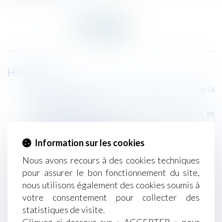
Historique
Harcèlement au travail : le délicat problème de la
preuve - La tribune
(Jur) Délégation d’autorité parentale croisée et
discrimination | Lextenso.fr
Non-paiement des factures : les pénalités de
Information sur les cookies
retard sont dues de plein droit
Nous avons recours à des cookies techniques
Rupture conventionnelle : la fin du délai de
pour assurer le bon fonctionnement du site,
rétractation s’apprécie à la date d’envoi de la
nous utilisons également des cookies soumis à
lettre - Éditions Francis Lefebvre
votre consentement pour collecter des
Quelles sont les règles de gestion du patrimoine
statistiques de visite.
des mineurs ?
Cliquez ci-dessous sur « ACCEPTER » pour