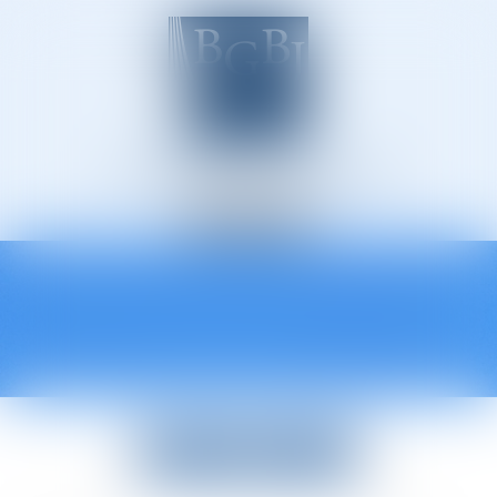
Avocats à Épinal
Ouvrir
le