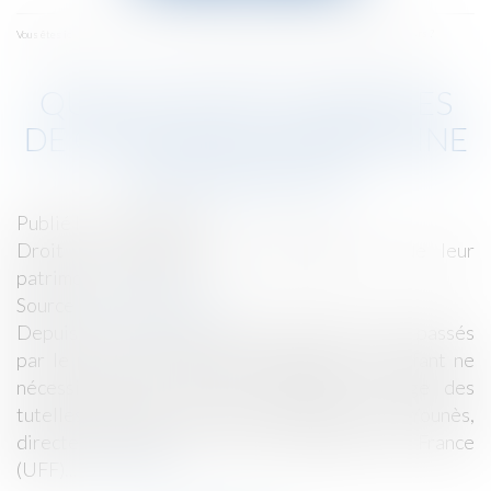
menu
Accueil
Quelles sont les règles de gestion du patrimoine des mineurs ?
Vous êtes ici :
QUELLES SONT LES RÈGLES
DE GESTION DU PATRIMOINE
DES MINEURS ?
Publié le :
05/03/2018
Droit de la famille, des personnes et de leur
patrimoine
/
Filiation
Source :
www.lemonde.fr
Depuis le 1er janvier 2016, de nombreux actes passés
par le parent administrateur légal de son enfant ne
nécessitent plus l’accord préalable du juge des
tutelles, explique, dans cette chronique, Paul Younès,
directeur général de l’Union financière de France
(UFF)...
Lire la suite