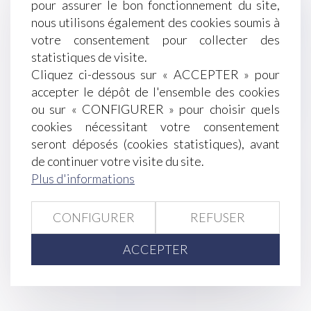
pour assurer le bon fonctionnement du site,
conséquence sur le délais d'action en restitution
nous utilisons également des cookies soumis à
L’obligation de prévention des risques
votre consentement pour collecter des
professionnels est distincte de la prohibition des
statistiques de visite.
agissements de harcèlement moral
Cliquez ci-dessous sur « ACCEPTER » pour
Financer ou améliorer de ses deniers un
accepter le dépôt de l'ensemble des cookies
logement indivis n’est pas contribuer aux charges
ou sur « CONFIGURER » pour choisir quels
du mariage
cookies nécessitant votre consentement
Quelle prime d’intéressement pour le salarié en
seront déposés (cookies statistiques), avant
congé de reclassement ?
de continuer votre visite du site.
Succession et annulation d’un testament
Plus d'informations
Rupture brutale des relations commerciales
établie par un ensemble de sociétés
Projet de loi pouvoir d’achat : le point sur les
CONFIGURER
REFUSER
mesures intéressant les employeurs
ACCEPTER
<<
<
...
121
122
123
124
125
126
127
...
>
>>