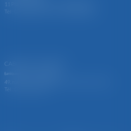
11 Place Edmond Henry - 88000 ÉPINAL
Tél : 03 29 82 29 04 - Fax : 03 29 64 06 84
CABINET SECONDAIRE
(uniquement sur rendez-vous)
49, rue Thiers - 88100 SAINT-DIÉ DES VOSGES
Tél : 03 29 56 15 98