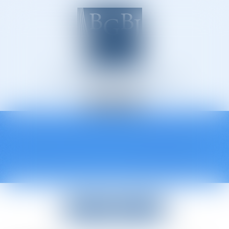
Avocats à Épinal
Ouvrir
le