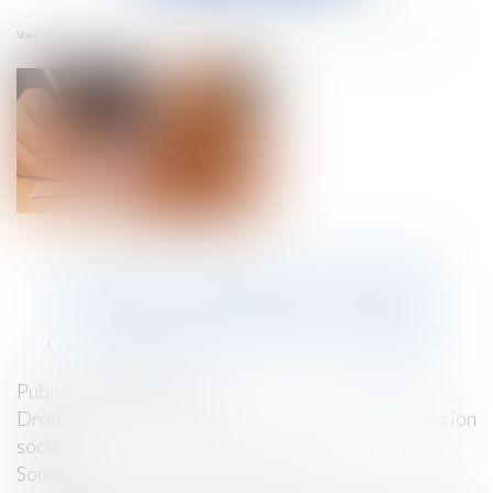
menu
Accueil
Quant au délai imparti pour s’opposer à une contrainte de l’Urssaf
Vous êtes ici :
QUANT AU DÉLAI IMPARTI
POUR S’OPPOSER À UNE
CONTRAINTE DE L’URSSAF
Publié le :
04/08/2022
Droit du travail - Employeurs
/
Droit de la protection
sociale
Source :
cabinet-rs.expert-infos.com