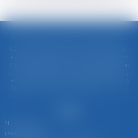
LOI INTÉGRALE CONTRE LES VIOLENCES SEXISTES ET SEXUELLES : LE CESE POSE LES CONDITIONS DE RÉUSSITE DE LA FUTURE LOI
Saisi par la Présidente de l'Assemblée nationale,
le Conseil économique, social et environnemental
(CESE) a adopté ce jour son avis sur la proposition
de loi visant à lutter de manière intégrale contre
les violences sexistes et sexuelles commises à
l'encontre des femmes et des enfants...
Lire la
suite
SELARL BGBJ
CABINET PRINCIPAL