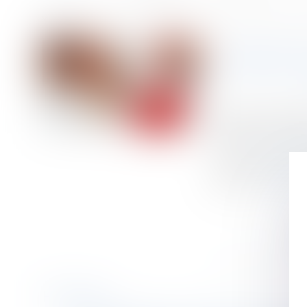
Accueil
Prestation compensatoire et droit d’usage et d’habitation : une a
Vous êtes ici :
PRESTAT
Publié le :
04/12/
Droit de la famill
Source :
www.lema
La prestation co
époux...
Lire la su
Historique