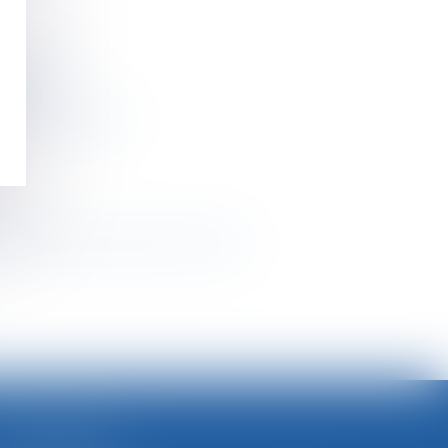
vec la CEDH
ement
ontrats obsèques
ve
oupe EasyPark du groupe Flowbird
>
SELARL BGBJ