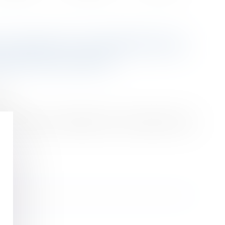
’USAGE ET D’HABITATION :
ENT EN CAPITAL
ion
 crée dans les conditions de vie respectives des