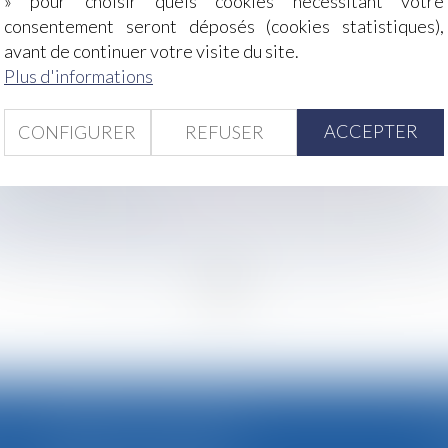
» pour choisir quels cookies nécessitant votre
ce patrimoniale au sein de la famille
consentement seront déposés (cookies statistiques),
 des marchandises
avant de continuer votre visite du site.
 sanitaire : la Cour de cassation valide la compatibilité a
Plus d'informations
s du client en cas d’avaries constatées lors d’un déménag
s recommandations pour une meilleure transparence des c
ACCEPTER
CONFIGURER
REFUSER
d’habitation : une alternative au versement en capital
ionnel en 2025
ion des principes d’interprétation d’une convention collecti
es au sein du couple ?
nement en France : l’Autorité autorise le rachat par le gr
<<
<
...
41
42
43
44
45
46
47
...
>
>
CABINET SECONDAIRE