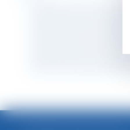
Loi n° 2024-494 du 31 mai 2024 pour une justi
Responsabilité du transporteur et arrimage
Suspension du travailleur pour refus de passe
Responsabilité du transporteur et obligation
Prestations funéraires : la DGCCRF émet de
Prestation compensatoire et droit d’usage et 
Le passeport prévention devrait être opérat
Indemnité de départ à la retraite : clarificat
Comment aider les femmes victimes de violenc
Secteur des solutions de paiement du station
LOI INTÉGRALE CONTRE LES VIOLENCES SEXISTES ET SEXUELLES : LE CESE POSE LES CONDITIONS DE RÉUSSITE DE LA FUTURE LOI