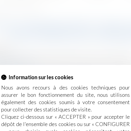
lternative au versement en capital
ION COMPENSATOIRE ET DROIT D
UNE ALTERNATIVE AU VERSEM
2024
e, des personnes et de leur patrimoine
/
Divorce et séparat
g-juridique.com
mpensatoire vise à compenser la disparité que le divorce
Information sur les cookies
ite
Nous avons recours à des cookies techniques pour
assurer le bon fonctionnement du site, nous utilisons
également des cookies soumis à votre consentement
pour collecter des statistiques de visite.
Cliquez ci-dessous sur « ACCEPTER » pour accepter le
dépôt de l'ensemble des cookies ou sur « CONFIGURER