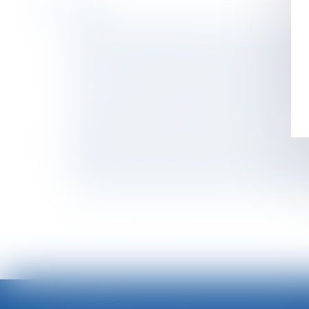
Historique
Les salariés à temps partiel sont-ils privés d
Protection renforcée des salariées enceintes
Préjudice d'anxiété lié à l'amiante : la trans
Choisir son régime matrimonial : attention à l
Concurrence: Trois banques sanctionnées au 
Congés sabbatiques - contrat de travail
Héritiers réservataires et délais de prescript
Modification des modalités de calcul des ind
Modification des contrats d’abonnement Inte
Divorce et séparation de biens : la créance est