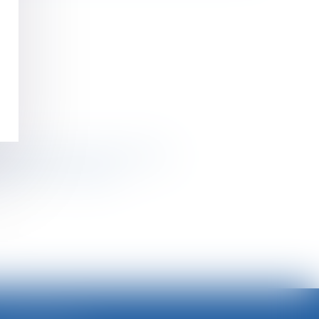
é durant la période de référence
rs à rester vigilants
>