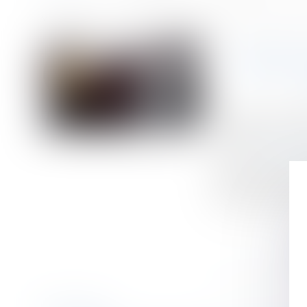
Accueil
Préjudice d'anxiété lié à l'amiante : la transaction passée exclut
Vous êtes ici :
PRÉJUD
Publié le :
19/11/
Droit du travail 
Source :
www.lema
Une transaction 
l'exécution ou la
existant au moment