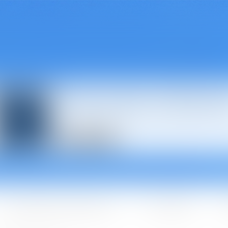
Avocats à Épina
Les domaines d'intervention
Les + BGBJ
A