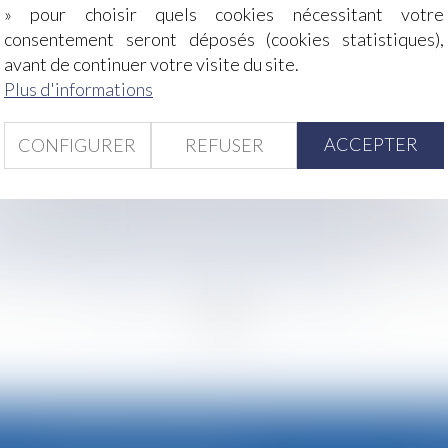
» pour choisir quels cookies nécessitant votre
consentement seront déposés (cookies statistiques),
'une pension de retraite adéquate ?
avant de continuer votre visite du site.
 : nullité du licenciement et indemnités compensatoires
Plus d'informations
action passée exclut toute indemnisation postérieure
'impact sur vos finances !
Luxembourg pour infraction
ACCEPTER
CONFIGURER
REFUSER
ion : quelle application pour l’action en réduction ?
emnités journalières en cas d'absence de revenus d'activit
rnet ou de téléphonie : la DGCCRF appelle les consommateu
-elle à l’encontre de l’époux ou de l’indivision ?
<<
<
...
43
44
45
46
47
48
49
...
>
>