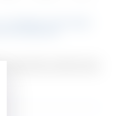
 : LA TRANSACTION PASSÉE
ON POSTÉRIEURE
 de manière définitive les différends relatifs à
n est supposée ne couvrir que les droits et actions