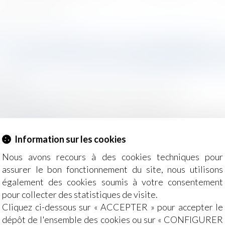
 toute indemnisation postérieure
ICE D'ANXIÉTÉ LIÉ À L'AMIANTE
EXCLUT TOUTE INDEMNISATI
2024
- Employeurs
/
Responsabilité accident du travail
g-juridique.com
conclue entre un salarié et son employeur vise à régler
 rupture du contrat de travail. Cependant, cette transactio
Information sur les cookies
 de sa signature, sauf stipulation expresse...
Lire la suite
Nous avons recours à des cookies techniques pour
assurer le bon fonctionnement du site, nous utilisons
également des cookies soumis à votre consentement
pour collecter des statistiques de visite.
Cliquez ci-dessous sur « ACCEPTER » pour accepter le
dépôt de l'ensemble des cookies ou sur « CONFIGURER