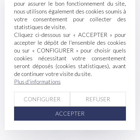
pour assurer le bon fonctionnement du site,
Une charte pour éviter la séparation entre le
nous utilisons également des cookies soumis à
nouveau-né hospitalisé et ses parents
votre consentement pour collecter des
Puis-je mettre mon salarié à la retraite ?
statistiques de visite.
Pouvez-vous rester salarié si aucun travail ne
Cliquez ci-dessous sur « ACCEPTER » pour
vous est fourni par votre hiérarchie?
accepter le dépôt de l'ensemble des cookies
La garantie légale de conformité est étendue au
ou sur « CONFIGURER » pour choisir quels
numérique !
cookies nécessitant votre consentement
Droit funéraire : la Défenseure des droits
seront déposés (cookies statistiques), avant
appelle à une réforme profonde en faveur des
de continuer votre visite du site.
droits des défunts et de leurs proches
Plus d'informations
Cas pratique : sanctionner l’absence injustifiée
d’un salarié
Cadeaux et bons d’achat 2021 : le plafond
CONFIGURER
REFUSER
d’exonération augmenté !
ACCEPTER
<<
<
...
140
141
142
143
144
145
146
...
>
>>