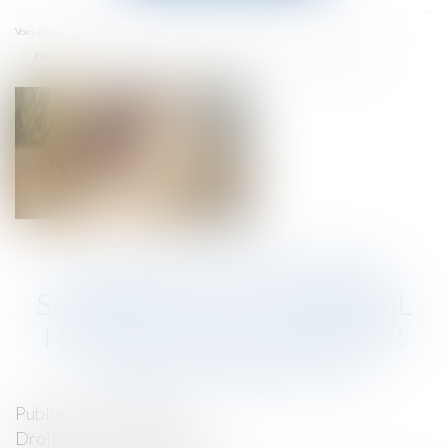
menu
Accueil
Vous êtes ici :
Pouvez-vous rester salarié si aucun travail ne vous est fourni par votre hiérarchie?
POUVEZ-VOUS RESTER
SALARIÉ SI AUCUN TRAVAIL
NE VOUS EST FOURNI PAR
VOTRE HIÉRARCHIE?
Publié le :
07/12/2021
Droit du travail - Salariés