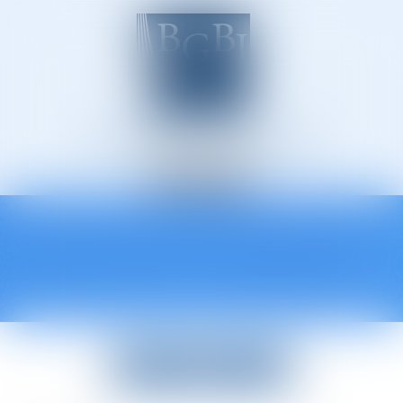
Avocats à Épinal
Ouvrir
le