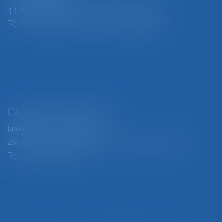
11 Place Edmond Henry - 88000 ÉPINAL
Tél : 03 29 82 29 04 - Fax : 03 29 64 06 84
CABINET SECONDAIRE
(uniquement sur rendez-vous)
49, rue Thiers - 88100 SAINT-DIÉ DES VOSGES
Tél : 03 29 56 15 98