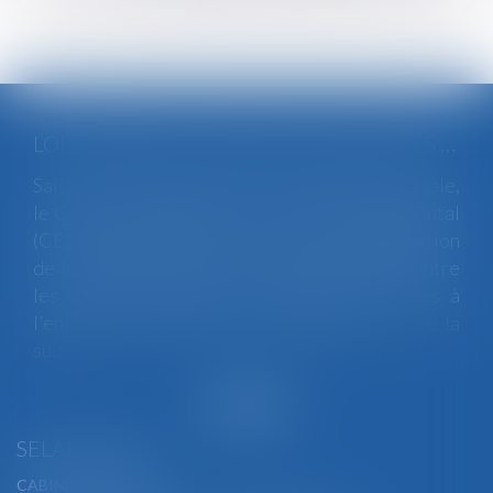
LOI INTÉGRALE CONTRE LES VIOLENCES SEXISTES ET SEXUELLES : LE CESE POSE LES CONDITIONS DE RÉUSSITE DE LA FUTURE LOI
Saisi par la Présidente de l'Assemblée nationale,
le Conseil économique, social et environnemental
(CESE) a adopté ce jour son avis sur la proposition
de loi visant à lutter de manière intégrale contre
les violences sexistes et sexuelles commises à
l'encontre des femmes et des enfants...
Lire la
suite
SELARL BGBJ
CABINET PRINCIPAL