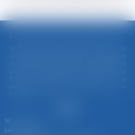
FORTES CHALEURS : MESURES DE PRÉVENTION ET ACTIONS DE L'INSPECTION DU TRAVAIL
Le changement climatique entraine la survenue de
vagues de chaleur plus fréquentes, plus longues et
plus intenses. Depuis la fin mai, la France fait face à
plusieurs épisodes caniculaires particulièrement
intenses, qui constituent un risque pour la
population générale, mais également pour les
travailleurs...
Lire la suite
SELARL BGBJ
CABINET PRINCIPAL