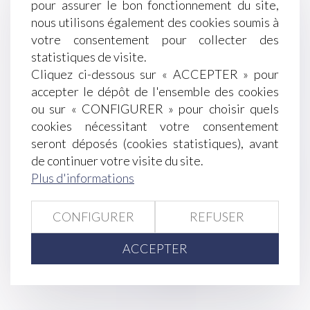
pour assurer le bon fonctionnement du site,
Le bisphénol A interdit en Europe
nous utilisons également des cookies soumis à
Des messages privés... pas si privés sur un
votre consentement pour collecter des
téléphone professionnel
statistiques de visite.
Successions et dettes fiscales : l’importance de
Cliquez ci-dessous sur « ACCEPTER » pour
déclarer les créances dans les délais légaux
accepter le dépôt de l'ensemble des cookies
Procédure de surendettement et fraude : retour
ou sur « CONFIGURER » pour choisir quels
sur les limites de l’effacement des dettes
cookies nécessitant votre consentement
Reconnaissance des jugements étrangers : les
seront déposés (cookies statistiques), avant
limites de l’exequatur en matière d’adoption
de continuer votre visite du site.
Révision des baux commerciaux et
Plus d'informations
professionnels : les indices au troisième
trimestre 2024
Quand opter pour le paiement trimestriel des
CONFIGURER
REFUSER
cotisations en 2025 ?
ACCEPTER
<<
<
...
38
39
40
41
42
43
44
...
>
>>