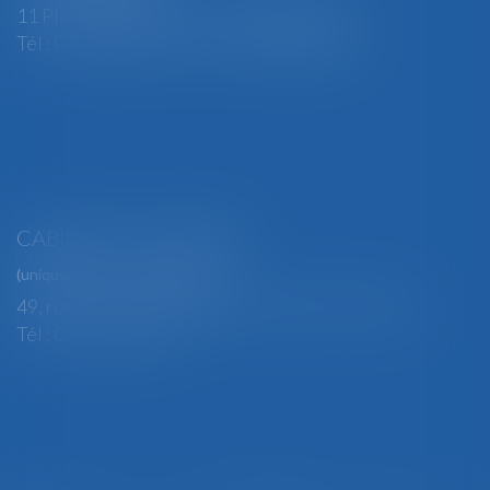
11 Place Edmond Henry - 88000 ÉPINAL
Tél : 03 29 82 29 04 - Fax : 03 29 64 06 84
CABINET SECONDAIRE
(uniquement sur rendez-vous)
49, rue Thiers - 88100 SAINT-DIÉ DES VOSGES
Tél : 03 29 56 15 98