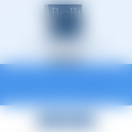
Avocats à Épinal
Ouvrir
le