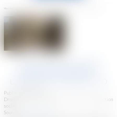
menu
Accueil
Plafond de sécurité sociale pour 2025 : l’arrêté est publié au JO
Vous êtes ici :
PLAFOND DE SÉCURITÉ
SOCIALE POUR 2025 :
L’ARRÊTÉ EST PUBLIÉ AU JO
Publié le :
08/01/2025
Droit du travail - Salariés
/
Droit de la protection
sociale
Source :
www.legisocial.fr