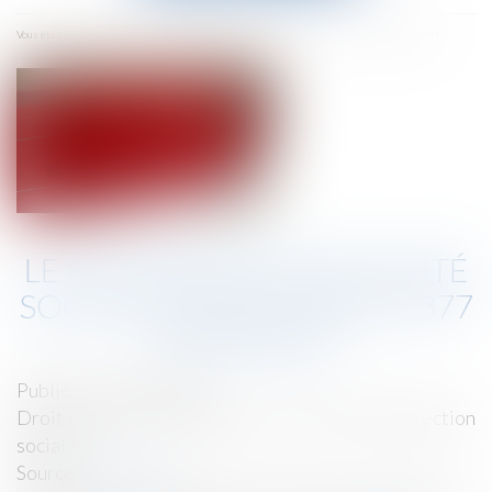
menu
Accueil
Le plafond de la sécurité sociale 2019 s'élève à 3 377 € par mois
Vous êtes ici :
LE PLAFOND DE LA SÉCURITÉ
SOCIALE 2019 S'ÉLÈVE À 3 377
€ PAR MOIS
Publié le :
16/01/2019
Droit du travail - Employeurs
/
Droit de la protection
sociale
Source :
www.efl.fr