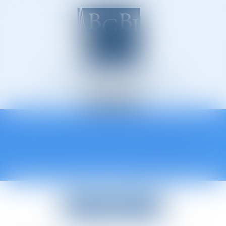
Avocats à Épinal
Ouvrir
le