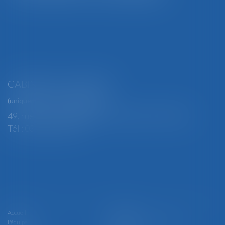
CABINET SECONDAIRE
(uniquement sur rendez-vous)
49, rue Thiers - 88100 SAINT-DIÉ DES VOSGES
Tél : 03 29 56 15 98
Accueil
Le cabinet
L'équipe
Les domaines d'intervention