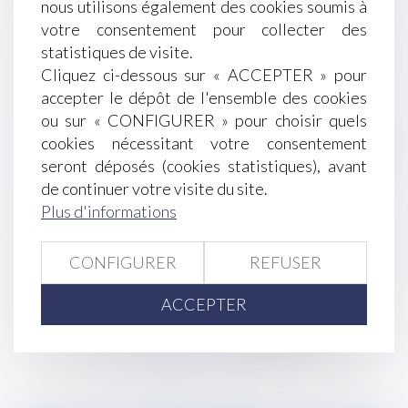
nous utilisons également des cookies soumis à
Le plafond de la sécurité sociale 2019 s'élève à 3
votre consentement pour collecter des
377 € par mois
statistiques de visite.
Un salarié qui doit rester joignable en
Cliquez ci-dessous sur « ACCEPTER » pour
permanence sur son portable peut-il se
accepter le dépôt de l'ensemble des cookies
considérer d'astreinte ?
ou sur « CONFIGURER » pour choisir quels
Le survivant, attributaire de toute la
cookies nécessitant votre consentement
communauté, doit payer le prêt souscrit par son
seront déposés (cookies statistiques), avant
conjoint
de continuer votre visite du site.
Le lien unissant un chauffeur et Uber reconnu
Plus d'informations
« contrat de travail »
Créer sa boutique en ligne : mode d’emploi
Le plafond mensuel de la sécurité sociale pour
CONFIGURER
REFUSER
2019 est confirmé à 3 377 €
ACCEPTER
<<
<
...
224
225
226
227
228
229
230
...
>
>>