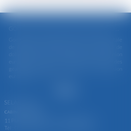
GOOGLE ÉCOPE DE 890 MILLIONS D'EUROS D'AMENDE POUR VIOLATION DES RÈGLES EUROPÉENNES DE CONCURRENCE
Google a été condamné jeudi à une amende totale
de 890 millions d’euros (environ 1 milliard de
dollars) pour avoir enfreint les règles de l’Union
européenne visant à encadrer le pouvoir des
géants du numérique, a annoncé la Commission
européenne...
Lire la suite
SELARL BGBJ
CABINET PRINCIPAL
11 Place Edmond Henry - 88000 ÉPINAL
Tél : 03 29 82 29 04 - Fax : 03 29 64 06 84