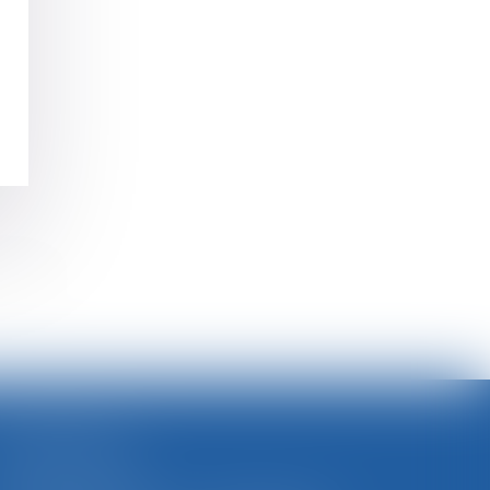
>>
SELARL BGBJ
CABINET PRINCIPAL