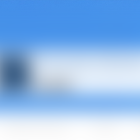
Avocats à Épina
Les domaines d'intervention
Les + BGBJ
A