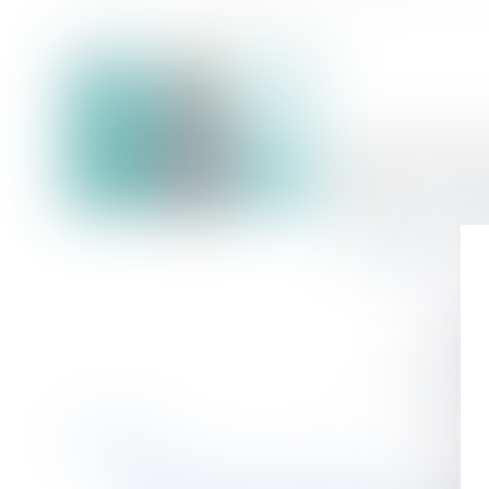
Accueil
Peut-on appeler son fils Ambre ?
Vous êtes ici :
Publié le :
19/09/
(NPU) Droit de la
Source :
www.fran
Eh bien oui, évid
Lire la suite
Historique
Peut-on appeler son fils Ambre ?