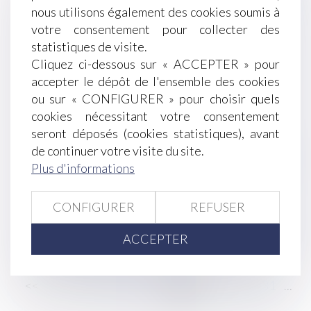
Pas de préjudice commercial lorsque le
nous utilisons également des cookies soumis à
concurrent n’a subi ni perte ni gain manqué
votre consentement pour collecter des
Déconstruire les idées reçues sur les violences
statistiques de visite.
conjugales par l’anthropologie
Cliquez ci-dessous sur « ACCEPTER » pour
Absence maladie : comment la présenter sur le
accepter le dépôt de l'ensemble des cookies
bulletin de paie en 2025 ?
ou sur « CONFIGURER » pour choisir quels
Successions vacantes : de nouveaux services en
cookies nécessitant votre consentement
ligne utiles pour les collectivités
seront déposés (cookies statistiques), avant
Transférer du contenu de sa messagerie
de continuer votre visite du site.
professionnelle vers sa messagerie personnelle :
Plus d'informations
une faute ?
Harcèlement moral : la Cour rappelle les limites
CONFIGURER
REFUSER
du pouvoir du juge
Mariage sous communauté : confiscation possible
ACCEPTER
d’un bien commun en valeur
<<
<
...
25
26
27
28
29
30
31
...