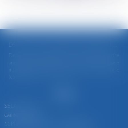
>
>>
DSN : UNE RÉGULARISATION POSSIBLE EN CAS D’ANOMALIES PERSISTANTES
Depuis le mois de juillet, l’Urssaf peut émettre
une DSN de substitution. Ce nouveau mécanisme
intervient lorsqu’une anomalies persiste malgré
les relances...
Lire la suite
SELARL BGBJ
CABINET PRINCIPAL
11 Place Edmond Henry - 88000 ÉPINAL