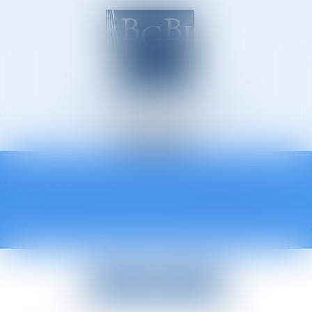
Avocats à Épinal
Ouvrir
le