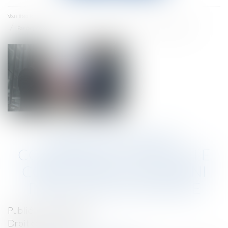
menu
Accueil
Vous êtes ici :
Pas de préjudice commercial lorsque le concurrent n’a subi ni perte ni gain manqué
PAS DE PRÉJUDICE
COMMERCIAL LORSQUE LE
CONCURRENT N’A SUBI NI
PERTE NI GAIN MANQUÉ
Publié le :
25/04/2025
Droit commercial