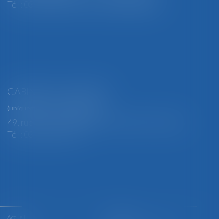
Tél : 03 29 82 29 04 - Fax : 03 29 64 06 84
CABINET SECONDAIRE
(uniquement sur rendez-vous)
49, rue Thiers - 88100 SAINT-DIÉ DES VOSGES
Tél : 03 29 56 15 98
Accueil
Le cabinet