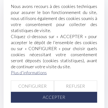
l’immeuble !
Nous avons recours à des cookies techniques
Divorce et entreprise exploitée sous forme de
pour assurer le bon fonctionnement du site,
société : comment évaluer les droits sociaux d’un
nous utilisons également des cookies soumis à
époux ?
votre consentement pour collecter des
Données personnelles : le salarié peut exiger
statistiques de visite.
l’accès à ses e-mails professionnels
Cliquez ci-dessous sur « ACCEPTER » pour
LOA et droit de rétractation : la livraison
accepter le dépôt de l'ensemble des cookies
immédiate du bien n’emporte pas l’annulation du
ou sur « CONFIGURER » pour choisir quels
contrat !
cookies nécessitant votre consentement
Prévention du risque chaleur et canicule : de
seront déposés (cookies statistiques), avant
nouvelles règles au 1er juillet 2025
de continuer votre visite du site.
Parasitisme économique : dernières précisions
Plus d'informations
jurisprudentielles !
Obligation de sécurité : l’employeur doit vérifier
CONFIGURER
REFUSER
l’effectivité des préconisations du médecin du
travail
ACCEPTER
Faute grave et rupture anticipée du CDD : pas de
procédure de licenciement à respecter