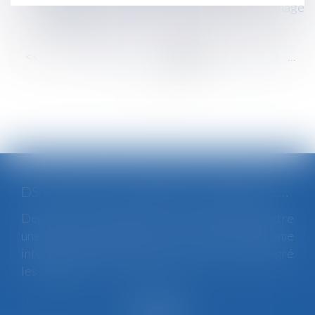
Canicule : qui peut recourir au chômage
intempéries ?
<<
<
...
17
18
19
20
21
22
23
...
>
>>
DSN : UNE RÉGULARISATION POSSIBLE EN CAS D’ANOMALIES PERSISTANTES
Depuis le mois de juillet, l’Urssaf peut émettre
une DSN de substitution. Ce nouveau mécanisme
intervient lorsqu’une anomalies persiste malgré
les relances...
Lire la suite