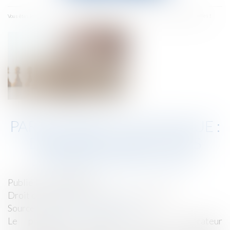
menu
Accueil
Parasitisme économique : dernières précisions jurisprudentielles !
Vous êtes ici :
PARASITISME ÉCONOMIQUE :
DERNIÈRES PRÉCISIONS
JURISPRUDENTIELLES !
Publié le :
26/06/2025
Droit commercial
/
Droit de la concurrence
Source :
www.lemag-juridique.com
Le parasitisme consiste, pour un opérateur