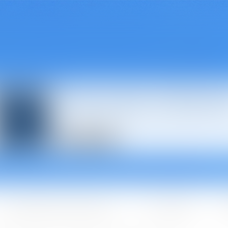
Avocats à Épina
Les domaines d'intervention
Les + BGBJ
A