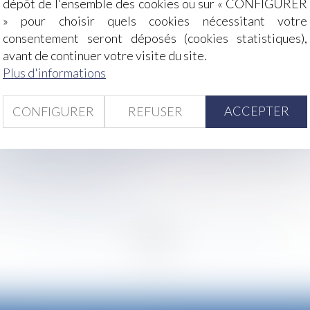
dépôt de l'ensemble des cookies ou sur « CONFIGURER
» pour choisir quels cookies nécessitant votre
consentement seront déposés (cookies statistiques),
tion paulienne par l’usufruit réservé
avant de continuer votre visite du site.
lé est mise à jour
Plus d'informations
 déductible si l'état de besoin est établi
ns l’entreprise
ACCEPTER
CONFIGURER
REFUSER
 fermeture d’un site peut être considéré comme un accident d
1,5 % en matière de prévoyance des cadres : prise en compt
service désormais obligatoire
franchise invalidée
agne de la mère biologique
<
...
129
130
131
132
133
134
135
...
>