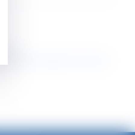
u travail
e du financement au régime de « frais de santé »
>>