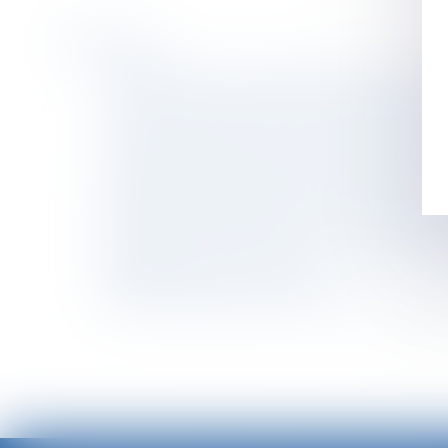
Historique
Une donation en nue-propriété sauvée de l’ac
Contrôle Urssaf : la charte du cotisant contrô
La pension alimentaire versée à l'étranger est
Harcèlement moral et stress professionnel da
Le suicide d’un salarié après l’annonce de la
Obligation patronale de cotiser à hauteur de 
Rupture conventionnelle : le recours au télé
La clause de non-concurrence d’un contrat de 
Règlement de la succession
CEDH : Relations entre l’enfant et l’ex-comp
<<