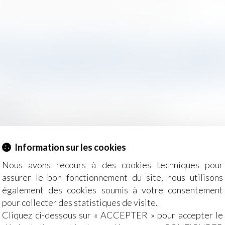
 prévoyance des cadres : prise en compte du financement au régime de « frais de santé »
GATION PATRONALE DE COTISER 
RE DE PRÉVOYANCE DES CADRES
FINANCEMENT AU RÉGIME DE « 
2022
- Employeurs
/
Droit de la protection sociale
ase.fr
l'employeur respecte son obligation de cotiser en matière 
Information sur les cookies
rieure au plafond fixé pour les cotisations de Sécurité s
pour le financement de la garantie frais de santé.
Lire la su
Nous avons recours à des cookies techniques pour
assurer le bon fonctionnement du site, nous utilisons
également des cookies soumis à votre consentement
pour collecter des statistiques de visite.
Cliquez ci-dessous sur « ACCEPTER » pour accepter le