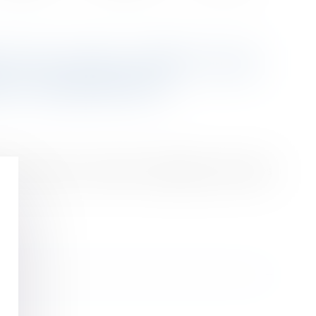
T EN JOURS : IMPACT SUR
S ET INDEMNITÉS
d'un salarié sur l'année en dérogeant aux durées