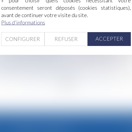
» pour choisir quels cookies nécessitant votre
a zone géographique
consentement seront déposés (cookies statistiques),
s besoin d’accord collectif après 2012
avant de continuer votre visite du site.
appel de la Cour de cassation
Plus d'informations
imes de violences sexuelles | vie-publique.fr
ACCEPTER
CONFIGURER
REFUSER
e des substances dangereuses !
: impact sur les heures supplémentaires et indemnités
dant un arrêt de travail !
n des agissements de l’employeur lui est imputable
igation pour le juge de fixer une durée
<<
<
...
29
30
31
32
33
34
35
...
>
>
CABINET SECONDAIRE