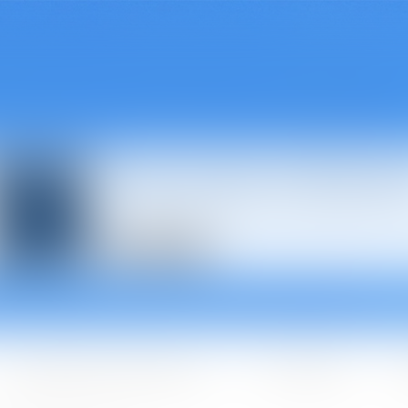
Avocats à Épina
Les domaines d'intervention
Les + BGBJ
A