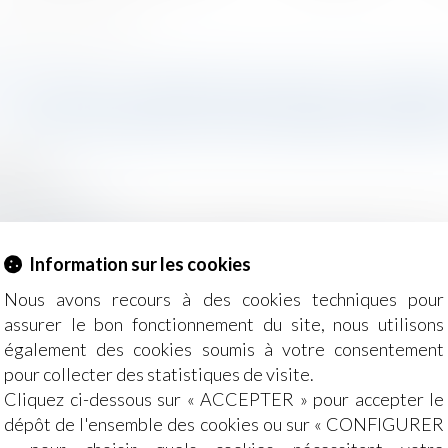
ures supplémentaires et indemnités
É D'UNE CONVENTION DE FORFAI
LES HEURES SUPPLÉMENTAIRE
2025
- Employeurs
g-juridique.com
 forfait en jours permet d'aménager le temps de travail 
Information sur les cookies
ennes et hebdomadaires de travail...
Lire la suite
Nous avons recours à des cookies techniques pour
assurer le bon fonctionnement du site, nous utilisons
également des cookies soumis à votre consentement
pour collecter des statistiques de visite.
Cliquez ci-dessous sur « ACCEPTER » pour accepter le
dépôt de l'ensemble des cookies ou sur « CONFIGURER