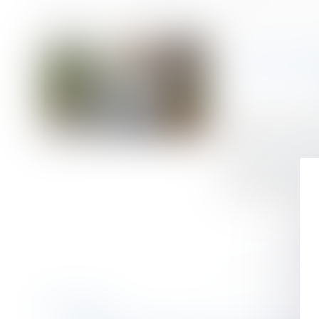
Accueil
Nullité d'une convention de forfait en jours : impact sur les he
Vous êtes ici :
NULLIT
Publié le :
27/03/
Droit du travail 
Source :
www.lema
La convention de
maximales quotidi
Historique