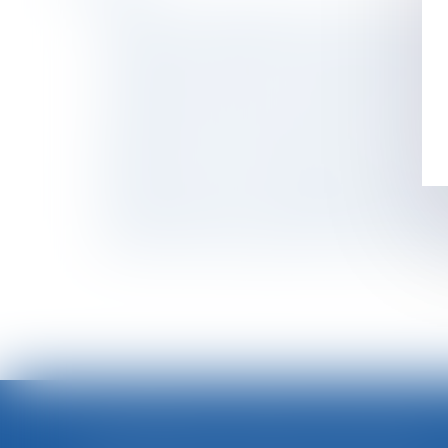
Offre raisonnable d'emploi : précision sur l
Forfait jours et déduction de cotisations : pa
Compétence, pouvoir et sanction de l’AMF : r
Transports en commun : les femmes 1ères vict
Compte professionnel de prévention (C2P)
Santé au travail : on en sait plus sur l’analys
Nullité d'une convention de forfait en jours 
Attention aux heures de délégation prises pen
Harcèlement moral : l’absence de justificatio
Droit de visite en espace de rencontre : l’obl
LOI INTÉGRALE CONTRE LES VIOLENCES SEXISTES ET SEXUELLES : LE CESE POSE LES CONDITIONS DE RÉUSSITE DE LA FUTURE LOI