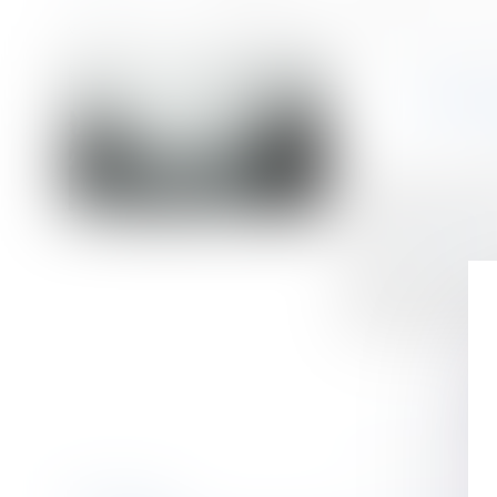
Accueil
Un nouveau document-cadre sur les programmes de conformité a
Vous êtes ici :
UN N
Publié le :
07/07/
Droit commercial
Source :
www.efl.f
Dix ans après un
objectifs et la 
disposition des e