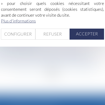
» pour choisir quels cookies nécessitant votre
consentement seront déposés (cookies statistiques),
ur du jugement qui la prononce
avant de continuer votre visite du site.
isation du divorce par consentement mutuel
Plus d'informations
es de conformité aux règles de concurrence
treprises
e de l’incapacité de recevoir des auxiliaires de vie
ACCEPTER
CONFIGURER
REFUSER
empêche pas de licencier
ité de reclassement
rrents sous les traits de pigeons est dénigrant
vorce peut redevenir saisissable par ses créanciers
e à 3 mois pour les entreprises de moins de 20 salariés
<
...
123
124
125
126
127
128
129
...
>