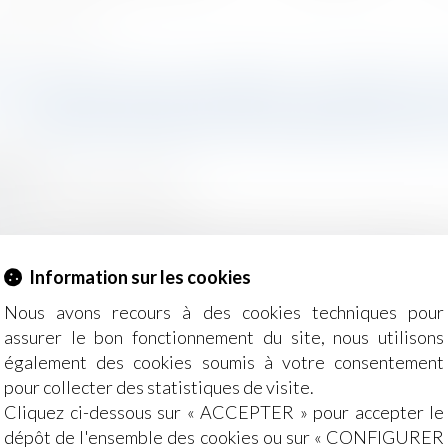
ux règles de concurrence
OUVEAU DOCUMENT-CADRE SU
CONFORMITÉ AUX RÈGLES D
2022
/
Droit de la concurrence
r
 premier document-cadre, l’Autorité de la concurrence d
mise en œuvre de programmes de conformité efficaces, e
Information sur les cookies
ntreprises...
Lire la suite
Nous avons recours à des cookies techniques pour
assurer le bon fonctionnement du site, nous utilisons
également des cookies soumis à votre consentement
pour collecter des statistiques de visite.
Cliquez ci-dessous sur « ACCEPTER » pour accepter le
dépôt de l'ensemble des cookies ou sur « CONFIGURER