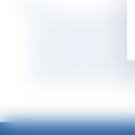
Historique
Résiliation judiciaire : elle prend effet au jo
L'e-DCM : un nouvel outil pour la dématérial
Un nouveau document-cadre sur les programm
Durée du contrôle Urssaf dans les petites en
L’effet papillon de la censure constitutionnell
Renoncer à une mise à pied conservatoire n'
Licenciement après avis médical d’impossibil
Publicité comparative : représenter ses concu
Le logement de l’entrepreneur en cours de di
La durée du contrôle Urssaf est encore limité
<<