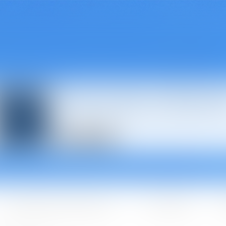
Avocats à Épina
Les domaines d'intervention
Les + BGBJ
A