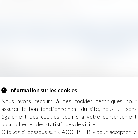
ie : la DGCCRF appelle les consommateurs à rester vigilants
CATION DES CONTRATS D’ABON
NIE : LA DGCCRF APPELLE LES
VIGILANTS
2024
ommation
/
Contrats et garanties commerciales
omie.gouv.fr
de service de communications électroniques font régulière
Information sur les cookies
 adressés aux abonnés les informant de l’enrichissement 
 données allouées à l’abonnement mobile...
Lire la suite
Nous avons recours à des cookies techniques pour
assurer le bon fonctionnement du site, nous utilisons
également des cookies soumis à votre consentement
pour collecter des statistiques de visite.
Cliquez ci-dessous sur « ACCEPTER » pour accepter le