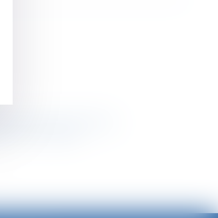
é durant la période de référence
rs à rester vigilants
>