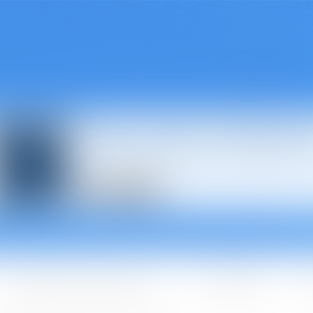
Avocats à Épina
Les domaines d'intervention
Les + BGBJ
A