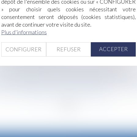
dépôt de l'ensemble des cookies ou sur « CONFIGURER
» pour choisir quels cookies nécessitant votre
consentement seront déposés (cookies statistiques),
'une pension de retraite adéquate ?
avant de continuer votre visite du site.
 : nullité du licenciement et indemnités compensatoires
Plus d'informations
action passée exclut toute indemnisation postérieure
'impact sur vos finances !
ACCEPTER
CONFIGURER
REFUSER
Luxembourg pour infraction
ion : quelle application pour l’action en réduction ?
emnités journalières en cas d'absence de revenus d'activit
rnet ou de téléphonie : la DGCCRF appelle les consommateu
-elle à l’encontre de l’époux ou de l’indivision ?
<<
<
...
43
44
45
46
47
48
49
...
>
>