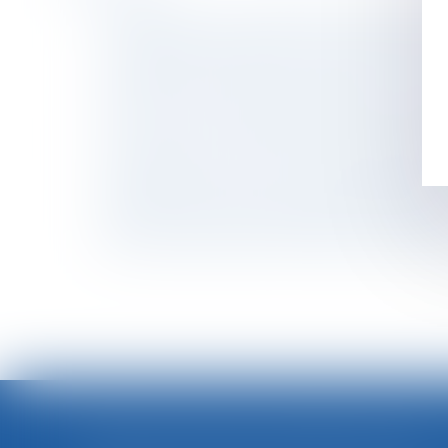
La modération d'une indemnité d'occupation v
Licenciement économique : l'oubli des critère
Systèmes de notation des produits et service
Cotisations sociales : quels taux au 1er janvi
Droit de visite et placement d’enfants : quell
Du nouveau sur la durée de l’autorisation d’e
Harcèlement moral : une évaluation globale d
Avantages en nature pour la pratique du spor
Soldes : rappel de la réglementation applicab
Évolution des facultés contributives des par
FORTES CHALEURS : MESURES DE PRÉVENTION ET ACTIONS DE L'INSPECTION DU TRAVAIL