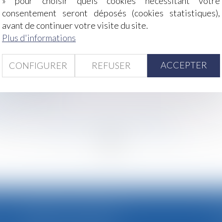
» pour choisir quels cookies nécessitant votre
alidée par la Cour de cassation
consentement seront déposés (cookies statistiques),
s de départage dans les offres de reclassement prive le li
avant de continuer votre visite du site.
s de consommation: l’Autorité de la concurrence fournit de
Plus d'informations
er 2025 ?
e place pour la parole des mineurs ?
ACCEPTER
CONFIGURER
REFUSER
xploitation commerciale !
es faits s’impose
t en entreprise
le
ents pour le paiement de la pension alimentaire
<<
<
...
37
38
39
40
41
42
43
...
>
>
CABINET SECONDAIRE