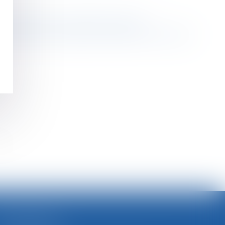
cenciement de cause réelle et sérieuse
s orientations au regard des règles de concurrence
>
SELARL BGBJ