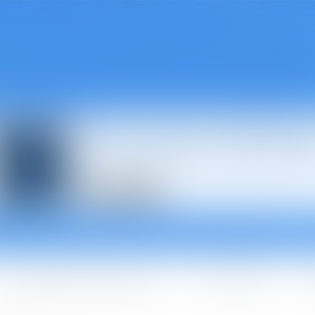
Avocats à Épina
Les domaines d'intervention
Les + BGBJ
A