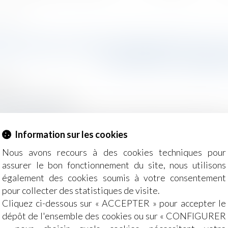
de cassation
RATION D'UNE INDEMNITÉ D'OC
COUR DE CASSAT
2025
/
Baux commerciaux
g-juridique.com
du le 15 janvier 2025, la Cour de cassation a rappelé qu
Information sur les cookies
 être qualifiée de clause pénale si elle est sans rapport av
Nous avons recours à des cookies techniques pour
assurer le bon fonctionnement du site, nous utilisons
également des cookies soumis à votre consentement
pour collecter des statistiques de visite.
Cliquez ci-dessous sur « ACCEPTER » pour accepter le
dépôt de l'ensemble des cookies ou sur « CONFIGURER