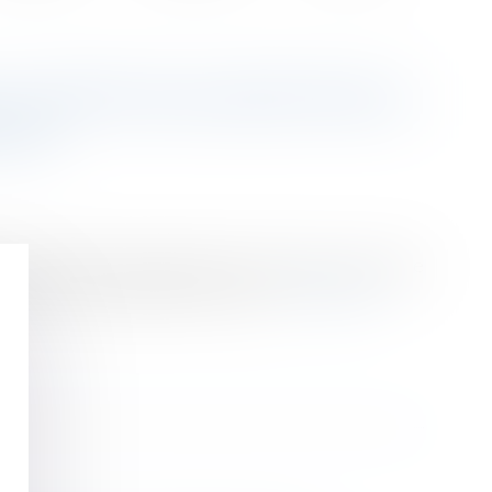
CUPATION VALIDÉE PAR LA
ION
e l'indemnité d'occupation prévue dans une clause
ec le loyer initialement convenu...
Lire la suite