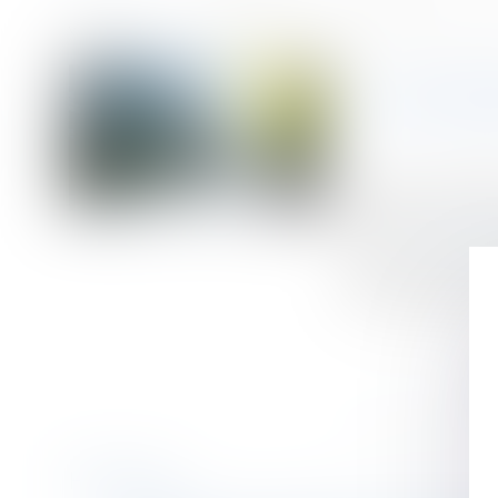
Accueil
La modération d'une indemnité d'occupation validée par la Cour 
Vous êtes ici :
LA MODÉ
Publié le :
21/01/
Droit commercial
Source :
www.lema
Dans un arrêt ren
contractuelle peut
Historique