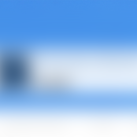
Avocats à Épina
Les domaines d'intervention
Les + BGBJ
A