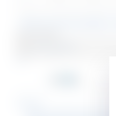
Accueil
Mineur mis en examen : mesures de restriction de liberté | servi
Vous êtes ici :
MINEUR MIS EN EXAMEN : 
Publié le :
25/07/2017
Droit de la famille, des personnes et de leur patri
Source :
www.service-public.fr
Au cours d'une enquête, un mineur d'au moins 13 a
suite
Historique
Héritage -Le testament manuscrit qui n'est pas