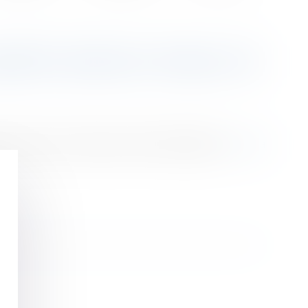
ERTÉ | SERVICE-PUBLIC.FR
 son procès. Ces mesures visent notamment...
Lire la