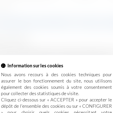
ce-public.fr
MESURES DE RESTRICTION DE LIB
moine
/
Filiation
ns peut être soumis à diverses privations de liberté avant
Information sur les cookies
Nous avons recours à des cookies techniques pour
assurer le bon fonctionnement du site, nous utilisons
également des cookies soumis à votre consentement
pour collecter des statistiques de visite.
Cliquez ci-dessous sur « ACCEPTER » pour accepter le
dépôt de l'ensemble des cookies ou sur « CONFIGURER
 écrit de la main du testateur est nul | service-public.fr
» pour choisir quels cookies nécessitant votre