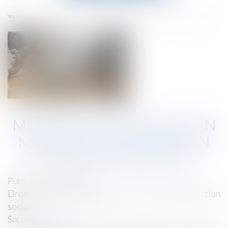
menu
Accueil
Mesures de tolérance en matière de déclaration sociale nominative
Vous êtes ici :
MESURES DE TOLÉRANCE EN
MATIÈRE DE DÉCLARATION
SOCIALE NOMINATIVE
Publié le :
20/03/2019
Droit du travail - Employeurs
/
Droit de la protection
sociale
Source :
www.efl.fr