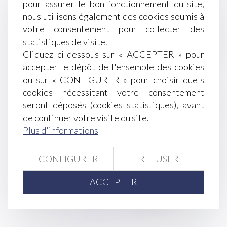
pour assurer le bon fonctionnement du site,
formation de la volonté des bénéficiaires
nous utilisons également des cookies soumis à
Mesures de tolérance en matière de déclaration
votre consentement pour collecter des
sociale nominative
statistiques de visite.
L'action en justice engagée par le salarié ne peut
Cliquez ci-dessous sur « ACCEPTER » pour
être retenue, ni dans le cadre de la procédure, ni
accepter le dépôt de l'ensemble des cookies
dans le motif du licenciement
ou sur « CONFIGURER » pour choisir quels
Démission et rétractation du salarié
cookies nécessitant votre consentement
Comment limiter les impayés en matière de
seront déposés (cookies statistiques), avant
pensions alimentaires?
de continuer votre visite du site.
Vente à distance : formulaire de rétractation et
Plus d'informations
contraintes de temps ou d'espace
Gestion du port du voile en entreprise
L'allocation de solidarité aux personnes âgées et
CONFIGURER
REFUSER
la question de la succession
ACCEPTER
<<
<
...
219
220
221
222
223
224
225
...
>
>>