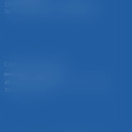
11 Place Edmond Henry - 88000 ÉPINAL
Tél : 03 29 82 29 04 - Fax : 03 29 64 06 84
CABINET SECONDAIRE
(uniquement sur rendez-vous)
49, rue Thiers - 88100 SAINT-DIÉ DES VOSGES
Tél : 03 29 56 15 98