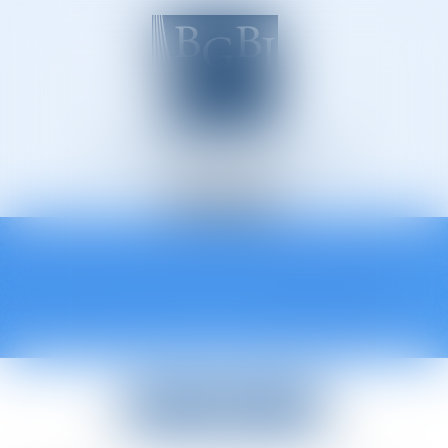
Avocats à Épinal
Ouvrir
le