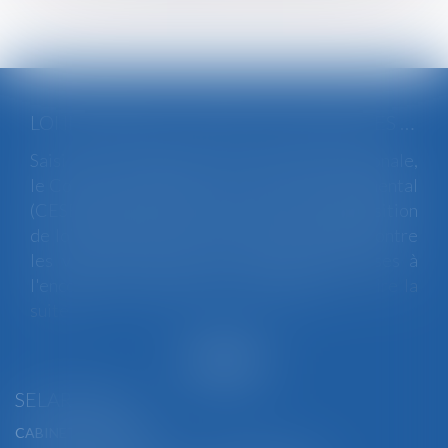
LOI INTÉGRALE CONTRE LES VIOLENCES SEXISTES ET SEXUELLES : LE CESE POSE LES CONDITIONS DE RÉUSSITE DE LA FUTURE LOI
Saisi par la Présidente de l'Assemblée nationale,
le Conseil économique, social et environnemental
(CESE) a adopté ce jour son avis sur la proposition
de loi visant à lutter de manière intégrale contre
les violences sexistes et sexuelles commises à
l'encontre des femmes et des enfants...
Lire la
suite
SELARL BGBJ
CABINET PRINCIPAL